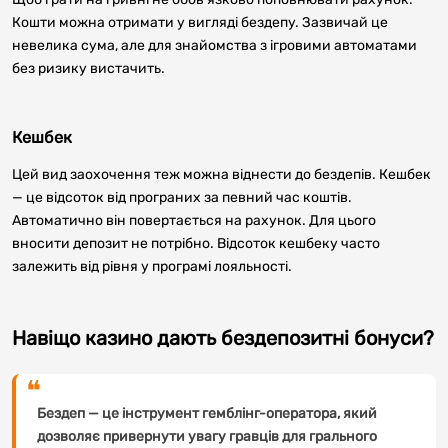
Кошти можна отримати у вигляді бездепу. Зазвичай це
невелика сума, але для знайомства з ігровими автоматами
без ризику вистачить.
Кешбек
Цей вид заохочення теж можна віднести до бездепів. Кешбек
— це відсоток від програних за певний час коштів.
Автоматично він повертається на рахунок. Для цього
вносити депозит не потрібно. Відсоток кешбеку часто
залежить від рівня у програмі лояльності.
Навіщо казино дають бездепозитні бонуси?
Бездеп — це інструмент гемблінг-оператора, який
дозволяє привернути увагу гравців для грального