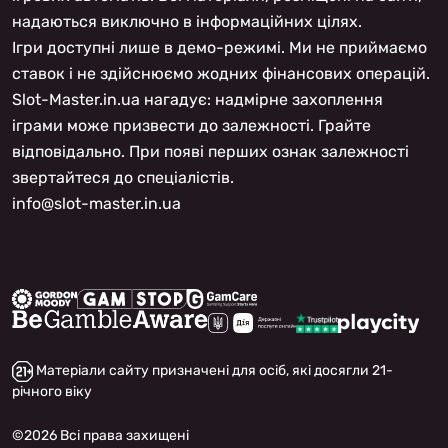
надаються виключно в інформаційних цілях.
Ігри доступні лише в демо-режимі. Ми не приймаємо
ставок і не здійснюємо жодних фінансових операцій.
Slot-Master.in.ua нагадує: надмірне захоплення
іграми може призвести до залежності. Грайте
відповідально. При появі перших ознак залежності
звертайтеся до спеціалістів.
info@slot-master.in.ua
Матеріали сайту призначені для осіб, які досягли 21-
річного віку
©2026 Всі права захищені