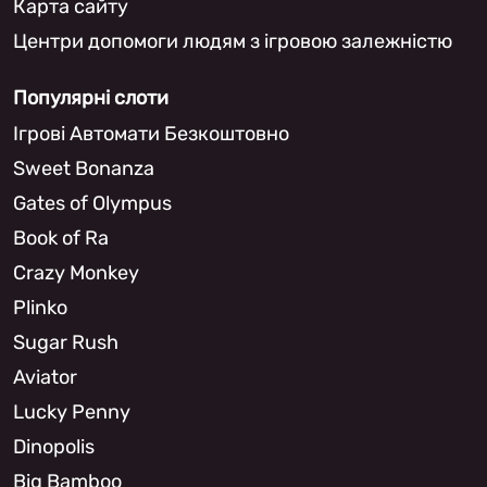
Карта сайту
Центри допомоги людям з ігровою залежністю
Популярні слоти
Ігрові Автомати Безкоштовно
Sweet Bonanza
Gates of Olympus
Book of Ra
Crazy Monkey
Plinko
Sugar Rush
Aviator
Lucky Penny
Dinopolis
Big Bamboo