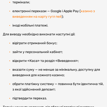
термінали;
електронні перекази — Google і Apple Pay (
казино з
виведенням на карту гугл пей
);
іноді мобільні платежі.
Для виводу необхідно виконати наступні дії:
відіграти отриманий бонус;
зайти у персональний кабінет;
відкрити «Каса» та розділ «Виведення»;
вказати суму — не менше за мінімальну, доступну для
виведення для кожного казино;
обрати платіжну систему — повинна бути ідентична тій,
з якої здійснений депозит;
підтвердити переказ.