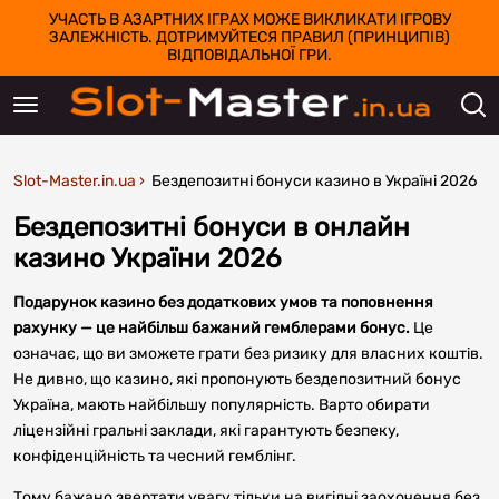
УЧАСТЬ В АЗАРТНИХ ІГРАХ МОЖЕ ВИКЛИКАТИ ІГРОВУ
ЗАЛЕЖНІСТЬ. ДОТРИМУЙТЕСЯ ПРАВИЛ (ПРИНЦИПІВ)
ВІДПОВІДАЛЬНОЇ ГРИ.
Slot-Master.in.ua
Бездепозитні бонуси казино в Україні 2026
Бездепозитні бонуси в онлайн
казино України 2026
Подарунок казино без додаткових умов та поповнення
рахунку — це найбільш бажаний гемблерами бонус.
Це
означає, що ви зможете грати без ризику для власних коштів.
Не дивно, що казино, які пропонують бездепозитний бонус
Україна, мають найбільшу популярність. Варто обирати
ліцензійні гральні заклади, які гарантують безпеку,
конфіденційність та чесний гемблінг.
Тому бажано звертати увагу тільки на вигідні заохочення без