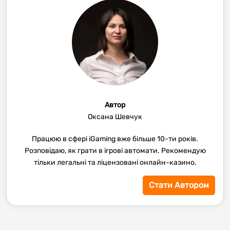
Автор
Оксана Шевчук
Працюю в сфері iGaming вже більше 10-ти років.
Розповідаю, як грати в ігрові автомати. Рекомендую
тільки легальні та ліцензовані онлайн-казино.
Стати Автором