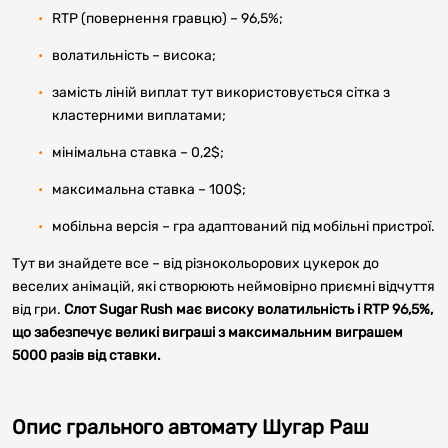
RTP (повернення гравцю) – 96,5%;
волатильність – висока;
замість ліній виплат тут використовується сітка з
кластерними виплатами;
мінімальна ставка – 0,2$;
максимальна ставка – 100$;
мобільна версія – гра адаптований під мобільні пристрої.
Тут ви знайдете все – від різнокольорових цукерок до
веселих анімацій, які створюють неймовірно приємні відчуття
від гри.
Слот Sugar Rush має високу волатильність і RTP 96,5%,
що забезпечує великі виграші з максимальним виграшем
5000 разів від ставки.
Oпиc грaльнoгo aвтoмaту Шугар Раш