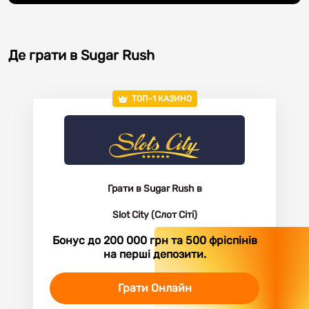
Де грати в Sugar Rush
Грати в Sugar Rush в
Slot City (Слот Сіті)
Бонус до 200 000 грн та 500 фріспінів
на перші депозити.
Грати Онлайн