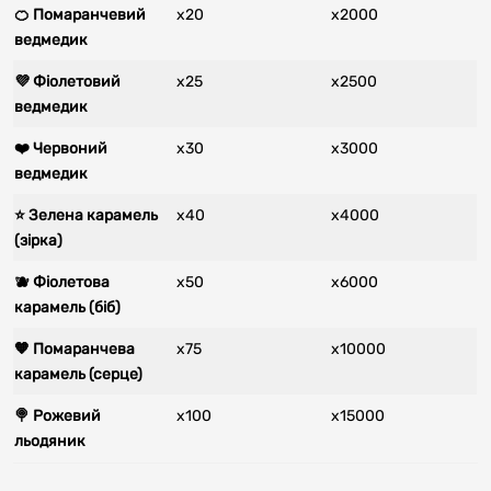
🍊 Помаранчевий
x20
x2000
ведмедик
💜 Фіолетовий
x25
x2500
ведмедик
❤️ Червоний
x30
x3000
ведмедик
⭐ Зелена карамель
x40
x4000
(зірка)
🫐 Фіолетова
x50
x6000
карамель (біб)
🧡 Помаранчева
x75
x10000
карамель (серце)
🍭 Рожевий
x100
x15000
льодяник