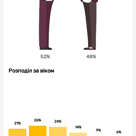
52%
48%
Розподіл за віком