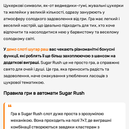
Цукеркові символи, як-от ведмедики-гумі, жувальні цукерки
та желейки у великій кількості, одразу занурюють у
атмосферу солодкого задоволення від гри. Гра має легкий і
веселий настрій, що ідеально підходить для тих, хто хоче
відпочити та насолодитися нею у барвистому та веселому
солодкому світі.
У
демо слоті шугар раш
вас чекають різноманітні бонусні
функції, які роблять її ще більш захоплюючою з шансом на
додаткові виграші.
Sugar Rush це не просто гра, а справжнє
свято для очей і душі. Це гра, яка приносить радість та
задоволення, наче смакування улюблених ласощів з
цукрової тематикою.
Правила гри в автомати Sugar Rush
Гра в Sugar Rush слот дуже проста з зрозумілою
механікою. Вона проходить на полі 7×7, де виграшні
комбінації створюються завдяки кластерам з