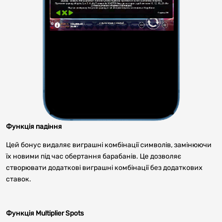
Функція падіння
Цей бонус видаляє виграшні комбінації символів, замінюючи
їх новими під час обертання барабанів. Це дозволяє
створювати додаткові виграшні комбінації без додаткових
ставок.
Функція Multiplier Spots