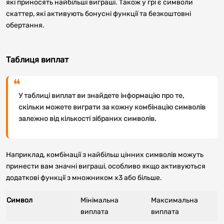
які приносять найбільші виграші. Також у грі є символи
скаттер, які активують бонусні функції та безкоштовні
обертання.
Тaблиця виплaт
У таблиці виплат ви знайдете інформацію про те,
скільки можете виграти за кожну комбінацію символів
залежно від кількості зібраних символів.
Наприклад, комбінації з найбільш цінних символів можуть
принести вам значні виграші, особливо якщо активуються
додаткові функції з множником х3 або більше.
Символ
Мінімальна
Максимальна
виплата
виплата