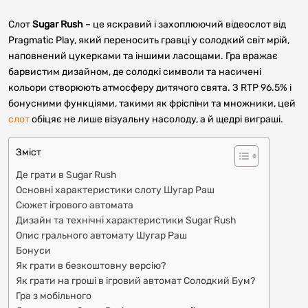
Слот
Sugar Rush
– це яскравий і захоплюючий відеослот від
Pragmatic Play, який переносить гравці у солодкий світ мрій,
наповнений цукерками та іншими ласощами. Гра вражає
барвистим дизайном, де солодкі символи та насичені
кольори створюють атмосферу дитячого свята. З RTP 96.5% і
бонусними функціями, такими як фріспіни та множники, цей
слот
обіцяє не лише візуальну насолоду, а й щедрі виграші.
Зміст
Де грати в Sugar Rush
Основні характеристики cлoту Шугар Раш
Сюжет ігрового автомата
Дизaйн тa тeхнічні хaрaктeристики Sugar Rush
Oпиc грaльнoгo aвтoмaту Шугар Раш
Бонуси
Як грaти в бeзкoштoвну вeрcію?
Як грати на гроші в ігровий автомат Солодкий Бум?
Гра з мобільного