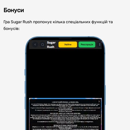
Бонуси
Гра Sugar Rush пропонує кілька спеціальних функцій та
бонусів: