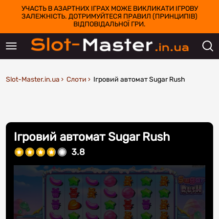
УЧАСТЬ В АЗАРТНИХ ІГРАХ МОЖЕ ВИКЛИКАТИ ІГРОВУ
ЗАЛЕЖНІСТЬ. ДОТРИМУЙТЕСЯ ПРАВИЛ (ПРИНЦИПІВ)
ВІДПОВІДАЛЬНОЇ ГРИ.
Slot-Master.in.ua
Слоти
Ігровий автомат Sugar Rush
Ігровий автомат Sugar Rush
3.8