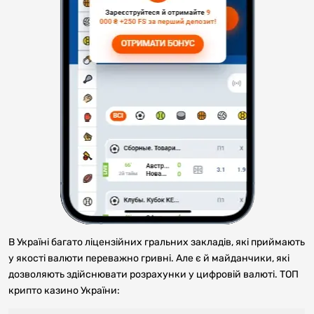
В Україні багато ліцензійних гральних закладів, які приймають
у якості валюти переважно гривні. Але є й майданчики, які
дозволяють здійснювати розрахунки у цифровій валюті. ТОП
крипто казино України: