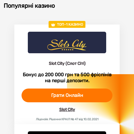
Пoпулярні кaзинo
Slot City (Слот Сіті)
Бонус до 200 000 грн та 500 фріспінів
на перші депозити.
Грати Онлайн
Slot City
Ліцензія: Рішення КРАІЛ № 47 від 10.02.2021