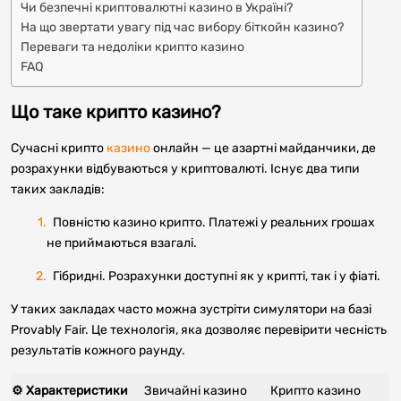
Чи безпечні криптовалютні казино в Україні?
На що звертати увагу під час вибору біткойн казино?
Переваги та недоліки крипто казино
FAQ
Що таке крипто казино?
Сучасні крипто
казино
онлайн — це азартні майданчики, де
розрахунки відбуваються у криптовалюті. Існує два типи
таких закладів:
Повністю казино крипто. Платежі у реальних грошах
не приймаються взагалі.
Гібридні. Розрахунки доступні як у крипті, так і у фіаті.
У таких закладах часто можна зустріти симулятори на базі
Provably Fair. Це технологія, яка дозволяє перевірити чесність
результатів кожного раунду.
⚙️ Характеристики
Звичайні казино
Крипто казино