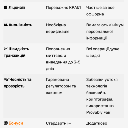
📙 Ліцензія
Переважно КРАІЛ
Частіше за все
офшорна
👥 Анонімність
Необхідна
Вимагають мінімум
верифікація
персональної
інформації
📈 Швидкість
Поповнення
Всі операції дуже
транзакцій
миттєво, а
швидкі
виведення до 3-5
днів
👓 Чесність та
Гаранована
Забезпечуєтсья
прозорість
регулятором та
технологія
законом
блокчейн,
криптографія,
використання
Provably Fair
🎁
Бонуси
Стардартні —
Додатково