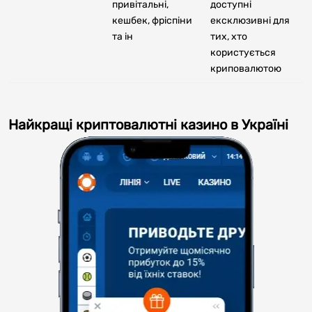
привітальні,
доступні
кешбек, фріспіни
ексклюзивні для
та ін
тих, хто
користується
криповалютою
Найкращі криптовалютні казино в Україні