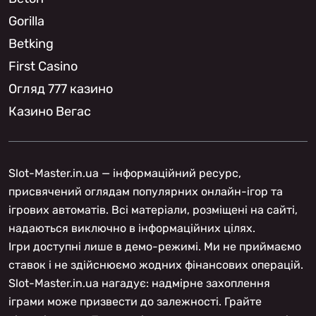
Gorilla
Betking
First Casino
Огляд 777 казино
Казино Вегас
Slot-Master.in.ua — інформаційний ресурс,
присвячений оглядам популярних онлайн-ігор та
ігрових автоматів. Всі матеріали, розміщені на сайті,
надаються виключно в інформаційних цілях.
Ігри доступні лише в демо-режимі. Ми не приймаємо
ставок і не здійснюємо жодних фінансових операцій.
Slot-Master.in.ua нагадує: надмірне захоплення
іграми може призвести до залежності. Грайте