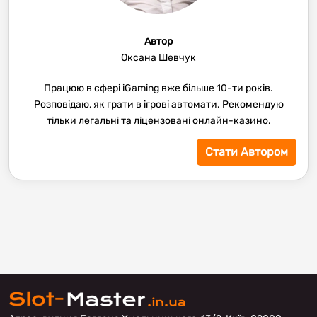
Автор
Оксана Шевчук
Працюю в сфері iGaming вже більше 10-ти років.
Розповідаю, як грати в ігрові автомати. Рекомендую
тільки легальні та ліцензовані онлайн-казино.
Стати Автором