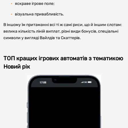
яскраве ігрове поле;
візуальна привабливість.
В іншому їм притаманні всі ті ж самі риси, що й іншим слотам:
велика кількість ліній виплат, різні види бонусів, спеціальні
символи у вигляді Вайлдів та Скаттерів.
ТОП кращих ігрових автоматів з тематикою
Новий рік