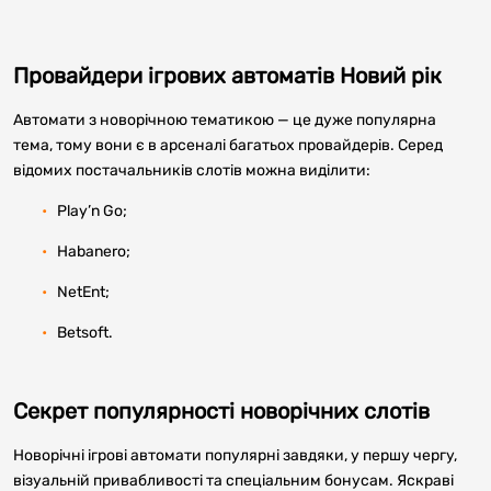
Провайдери ігрових автоматів Новий рік
Автомати з новорічною тематикою — це дуже популярна
тема, тому вони є в арсеналі багатьох провайдерів. Серед
відомих постачальників слотів можна виділити:
Play’n Go;
Habanero;
NetEnt;
Betsoft.
Секрет популярності новорічних слотів
Новорічні ігрові автомати популярні завдяки, у першу чергу,
візуальній привабливості та спеціальним бонусам. Яскраві