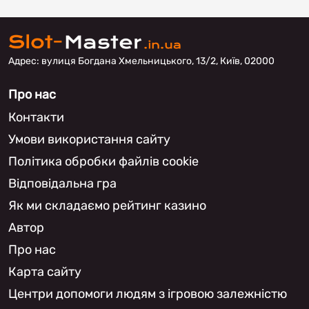
Aдрec: вулиця Богдана Хмельницького, 13/2, Київ, 02000
Про нас
Контакти
Умови використання сайту
Політика обробки файлів cookie
Відповідальна гра
Як ми складаємо рейтинг казино
Автор
Про нас
Карта сайту
Центри допомоги людям з ігровою залежністю