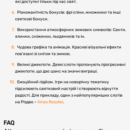
які доступні тільки під час свят.
Різноманітність бонусів: фрі спіни, множники та інші
святкові бонуси.
Використання атмосферних зимових символів: Санти,
ялинки, сніжинки, льодяників та ін.
Чудова графіка та анімація. Красиві візуальні ефекти
пов’язані зі снігом та зимою.
Великі джекпоти. Деякі слоти пропонують прогресивні
джекпоти, що дає шанс на значні виграші.
Емоційний підйом. Ігри на новорічну тематику
підсилюють святковий настрій і створюють відчуття
радості. Для прикладу, один з найпопулярніших слотів
на Різдво –
Xmas Rooster
.
FAQ