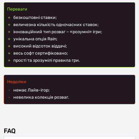
Переваги
безкоштовні ставки;
величезна кількість одночасних ставок;
інноваційний тип розваг – «розумні» ігри;
унікальна опція Rain;
високий відсоток віддачі;
весь софт сертифіковано;
прості та зрозумілі правила гри.
Недоліки
немає Лайв-ігор;
невелика колекція розваг.
FAQ