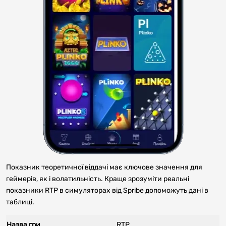
Показник теоретичної віддачі має ключове значення для
геймерів, як і волатильність. Краще зрозуміти реальні
показники RTP в симуляторах від Spribe допоможуть дані в
таблиці.
Назва гри
RTP