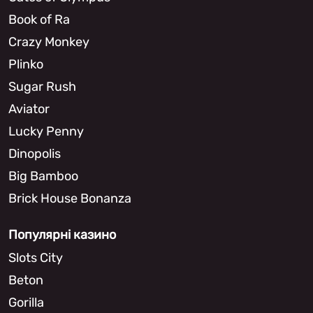
Book of Ra
Crazy Monkey
Plinko
Sugar Rush
Aviator
Lucky Penny
Dinopolis
Big Bamboo
Brick House Bonanza
Популярні казино
Slots City
Beton
Gorilla