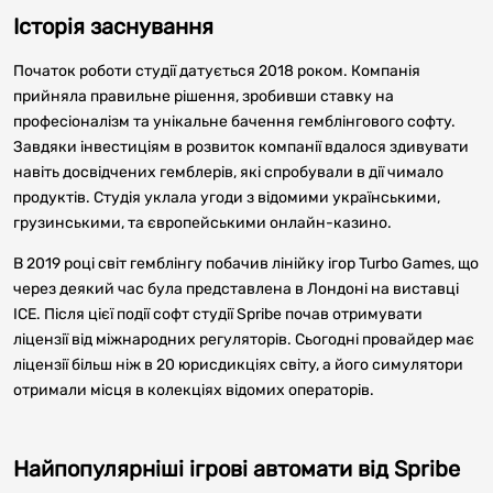
Історія заснування
Початок роботи студії датується 2018 роком. Компанія
прийняла правильне рішення, зробивши ставку на
професіоналізм та унікальне бачення гемблінгового софту.
Завдяки інвестиціям в розвиток компанії вдалося здивувати
навіть досвідчених гемблерів, які спробували в дії чимало
продуктів. Студія уклала угоди з відомими українськими,
грузинськими, та європейськими онлайн-казино.
В 2019 році світ гемблінгу побачив лінійку ігор Turbo Games, що
через деякий час була представлена в Лондоні на виставці
ICE. Після цієї події софт студії Spribe почав отримувати
ліцензії від міжнародних регуляторів. Сьогодні провайдер має
ліцензії більш ніж в 20 юрисдикціях світу, а його симулятори
отримали місця в колекціях відомих операторів.
Найпопулярніші ігрові автомати від Spribe