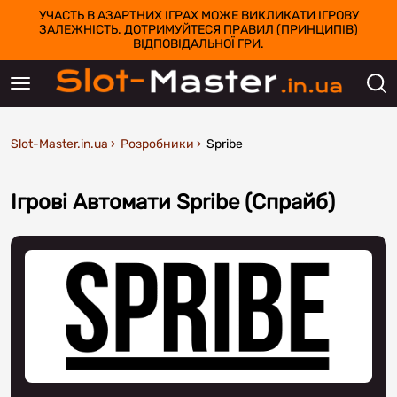
УЧАСТЬ В АЗАРТНИХ ІГРАХ МОЖЕ ВИКЛИКАТИ ІГРОВУ
ЗАЛЕЖНІСТЬ. ДОТРИМУЙТЕСЯ ПРАВИЛ (ПРИНЦИПІВ)
ВІДПОВІДАЛЬНОЇ ГРИ.
Slot-Master.in.ua
Розробники
Spribe
Ігрові Автомати Spribe (Спрайб)