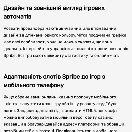
Дизайн та зовнішній вигляд ігрових
автоматів
Розваги провайдера мають звичайний, але впізнаваний
дизайн з відтінками одного кольору. Чітка продумана графіка
має свої особливості, хоча не можна сказати, що вона
ідеальна. Інтерфейс та управління – сильні сторони розваг від
Spribe. Всі ігри мають відкриту статистику та онлайн-чат.
Адаптивність слотів Spribe до ігор з
мобільного телефону
Якщо обране вами онлайн-казино пропонує мобільного
клієнта, запустити краш-гру або іншу розвагу студії буде
легко. Завдяки адаптації під стандарти HTML5, весь софт
можна випробовувати в мобільній версії сайту казино,
вказавши в браузері девайса адресу платформи та обравши
потрібний гейм в ігротеці. Послідовність гри з мобільного