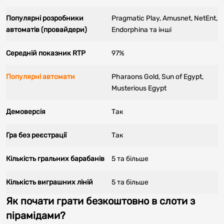
Популярні розробники
Pragmatic Play, Amusnet, NetEnt,
автоматів (провайдери)
Endorphina та інші
Середній показник RTP
97%
Популярні автомати
Pharaons Gold, Sun of Egypt,
Musterious Egypt
Демоверсія
Так
Гра без реєстрації
Так
Кількість гральних барабанів
5 та більше
Кількість виграшних ліній
5 та більше
Як почати грати безкоштовно в слоти з
пірамідами?