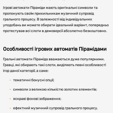
Ігрові автомати Піраміди мають оригінальні символи та
пропонують своїм прихильникам музичний супровід
грального процесу. В залежності від індивідуальних
уподобань ви можете обирати ідеальний варіант, попередньо
протестував всі слоти в демоверсії абсолютно безкоштовно.
Особливості ігрових автоматів Пірамідами
Гральні автомати Піраміда вважаються дуже популярними.
Гравці, які обирають такі слоти, виділяють певні особливості
ігор даної категорії, а саме:
тематичні бонусні опції;
символи з великою кількістю золотих елементів;
яскраві фонові зображення;
ефектний музичний супровід грального процесу.