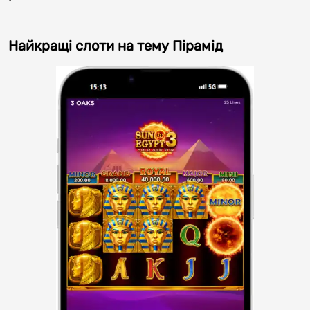
Найкращі слоти на тему Пірамід