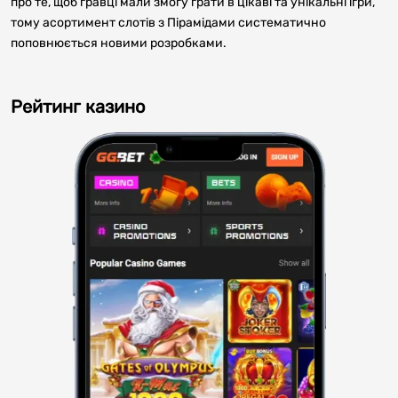
про те, щоб гравці мали змогу грати в цікаві та унікальні ігри,
тому асортимент слотів з Пірамідами систематично
поповнюється новими розробками.
Рейтинг казино