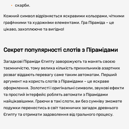
скарби.
Кожний символ відрізняється яскравими кольорами, чіткими
графічними та художніми елементами. Гра Піраміда – це
цікаво, захоплююче та вигідно!
Секрет популярності слотів з Пірамідами
Загадкові Піраміди Єгипту заворожують та манять своєю
таємничістю, тому велика кількість прихильників азартних
розваг віддають перевагу саме таким автоматам. Перший
аргумент на користь слотів з Пірамідами – це яскраве
оформлення. Золотисті і оригінальні символи, звукові ефекти
та простий інтерфейс роблять автомати з Пірамідами
найцікавішими. Граючи в такі слоти, ви без сумніву зможете
подумки перенестись в світ таємничих загадок древнього
Єгипту та отримати задоволення від грального процесу.