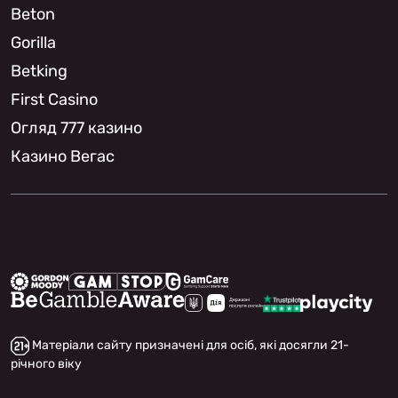
Beton
Gorilla
Betking
First Casino
Огляд 777 казино
Казино Вегас
Матеріали сайту призначені для осіб, які досягли 21-
річного віку