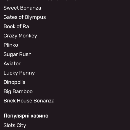
Sweet Bonanza
Gates of Olympus
Book of Ra
Crazy Monkey
Plinko
Sugar Rush
Aviator
Lucky Penny
Dinopolis
Big Bamboo
Brick House Bonanza
Популярні казино
Slots City