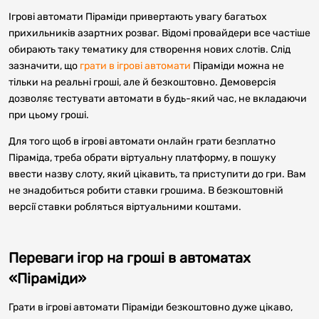
Ігрові автомати Піраміди привертають увагу багатьох
прихильників азартних розваг. Відомі провайдери все частіше
обирають таку тематику для створення нових слотів. Слід
зазначити, що
грати в ігрові автомати
Піраміди можна не
тільки на реальні гроші, але й безкоштовно. Демоверсія
дозволяє тестувати автомати в будь-який час, не вкладаючи
при цьому гроші.
Для того щоб в ігрові автомати онлайн грати безплатно
Піраміда, треба обрати віртуальну платформу, в пошуку
ввести назву слоту, який цікавить, та приступити до гри. Вам
не знадобиться робити ставки грошима. В безкоштовній
версії ставки робляться віртуальними коштами.
Переваги ігор на гроші в автоматах
«Піраміди»
Грати в ігрові автомати Піраміди безкоштовно дуже цікаво,