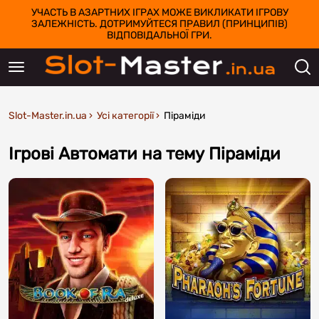
УЧАСТЬ В АЗАРТНИХ ІГРАХ МОЖЕ ВИКЛИКАТИ ІГРОВУ
ЗАЛЕЖНІСТЬ. ДОТРИМУЙТЕСЯ ПРАВИЛ (ПРИНЦИПІВ)
ВІДПОВІДАЛЬНОЇ ГРИ.
Slot-Master.in.ua
Усі категорії
Піраміди
Ігрові Автомати на тему Піраміди