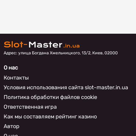
Адрес: улица Богдана Хмельницкого, 13/2, Киев, 02000
О нас
Контакты
Условия использования сайта slot-master.in.ua
Политика обработки файлов cookie
Ответственная игра
Как мы составляем рейтинг казино
Автор
О нас