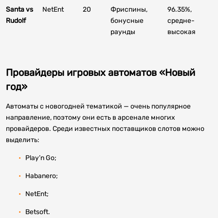
Santa vs
NetEnt
20
Фриспины,
96.35%,
Rudolf
бонусные
средне-
раунды
высокая
Провайдеры игровых автоматов «Новый
год»
Автоматы с новогодней тематикой — очень популярное
направление, поэтому они есть в арсенале многих
провайдеров. Среди известных поставщиков слотов можно
выделить:
Play’n Go;
Habanero;
NetEnt;
Betsoft.