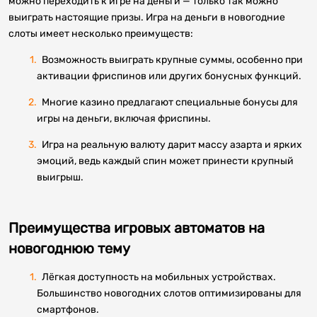
можно переходить к игре на деньги — только так можно
выиграть настоящие призы. Игра на деньги в новогодние
слоты имеет несколько преимуществ:
Возможность выиграть крупные суммы, особенно при
активации фриспинов или других бонусных функций.
Многие казино предлагают специальные бонусы для
игры на деньги, включая фриспины.
Игра на реальную валюту дарит массу азарта и ярких
эмоций, ведь каждый спин может принести крупный
выигрыш.
Преимущества игровых автоматов на
новогоднюю тему
Лёгкая доступность на мобильных устройствах.
Большинство новогодних слотов оптимизированы для
смартфонов.