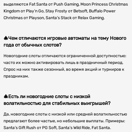
выделяются Fat Santa от Push Gaming, Moon Princess Christmas
Kingdom от Play’n Go, Stay Frosty от Betsoft, Buffalo Power
Christmas от Playson, Santa’s Stack от Relax Gaming.
🎄Чем отличаются игровые автоматы на тему Нового
года от обычных слотов?
Новогодние слоты отличаются ограниченной доступностью:
часто их можно активировать лишь в праздничный период.
Спрос на них также сезонный, во время акций и турниров к
праздникам.
🎄Есть ли новогодние слоты с низкой
волатильностью для стабильных выигрышей?
Да, новогодние слоты с низкой или средней волатильностью
предлагают более частые, но небольшие выплаты. Примеры:
Santa’s Gift Rush от PG Soft, Santa’s Wild Ride, Fat Santa.