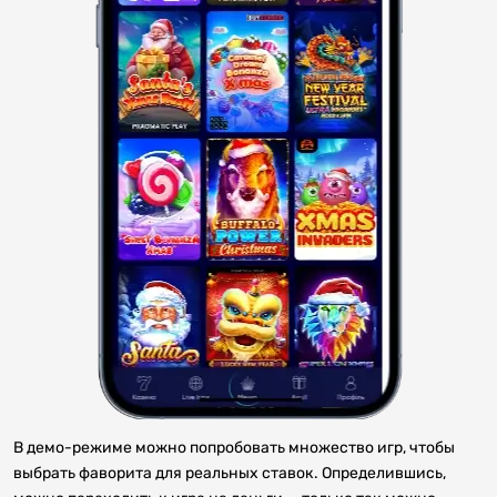
В демо-режиме можно попробовать множество игр, чтобы
выбрать фаворита для реальных ставок. Определившись,