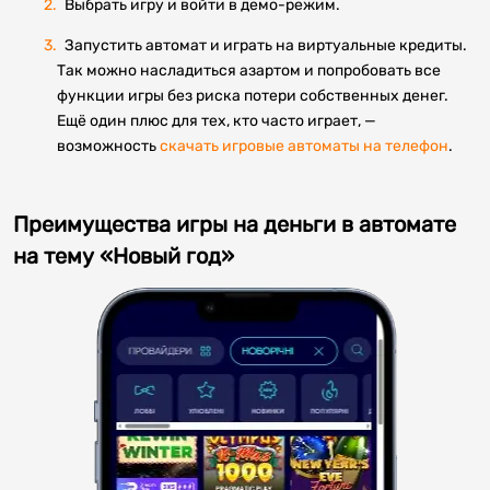
Выбрать игру и войти в демо-режим.
Запустить автомат и играть на виртуальные кредиты.
Так можно насладиться азартом и попробовать все
функции игры без риска потери собственных денег.
Ещё один плюс для тех, кто часто играет, —
возможность
скачать игровые автоматы на телефон
.
Преимущества игры на деньги в автомате
на тему «Новый год»