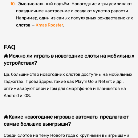
Эмоциональный подъём. Новогодние игры усиливают
праздничное настроение и создают чувство радости.
Например, один из самых популярных рождественских
слотов —
Xmas Rooster
.
FAQ
🎄Можно ли играть в новогодние слоты на мобильных
устройствах?
Да, большинство новогодних слотов доступны на мобильных
гаджетах. Провайдеры, такие как Play’n Go и NetEnt и др.,
оптимизируют свои игры для смартфонов и планшетов на
Android и iOS.
🎄Какие новогодние игровые автоматы предлагают
самые большие выигрыши?
Среди слотов на тему Нового года с крупными выигрышами