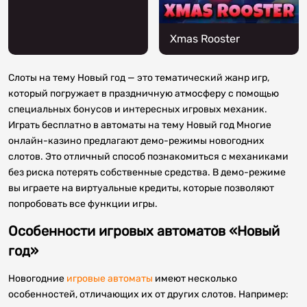
Xmas Rooster
Слоты на тему Новый год — это тематический жанр игр,
который погружает в праздничную атмосферу с помощью
специальных бонусов и интересных игровых механик.
Играть бесплатно в автоматы на тему Новый год Многие
онлайн-казино предлагают демо-режимы новогодних
слотов. Это отличный способ познакомиться с механиками
без риска потерять собственные средства. В демо-режиме
вы играете на виртуальные кредиты, которые позволяют
попробовать все функции игры.
Особенности игровых автоматов «Новый
год»
Новогодние
игровые автоматы
имеют несколько
особенностей, отличающих их от других слотов. Например: