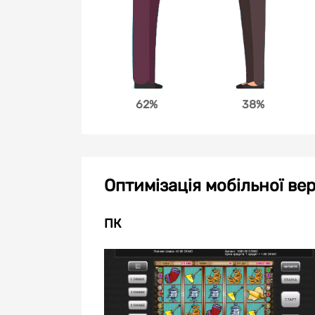
62%
38%
Оптимізація мобільної вер
ПК