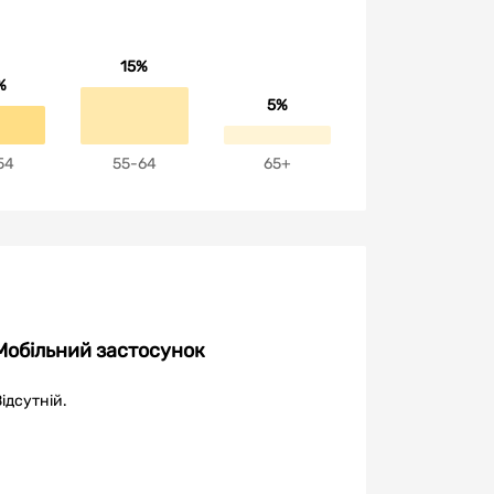
Мобільний застосунок
Відсутній.