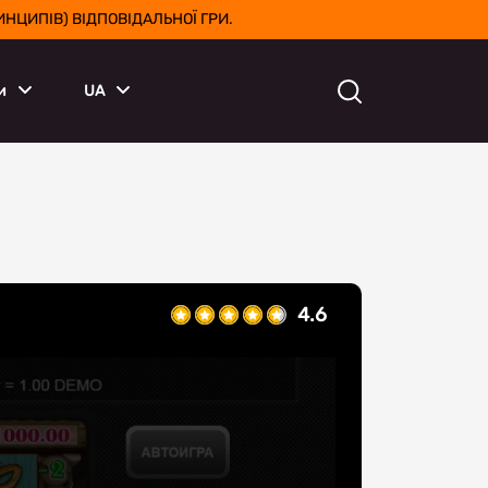
НЦИПІВ) ВІДПОВІДАЛЬНОЇ ГРИ.
и
UA
4.6