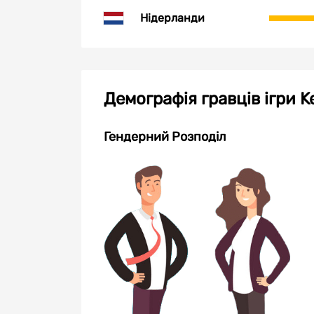
Нідерланди
Демографія гравців ігри K
Гендерний Розподіл