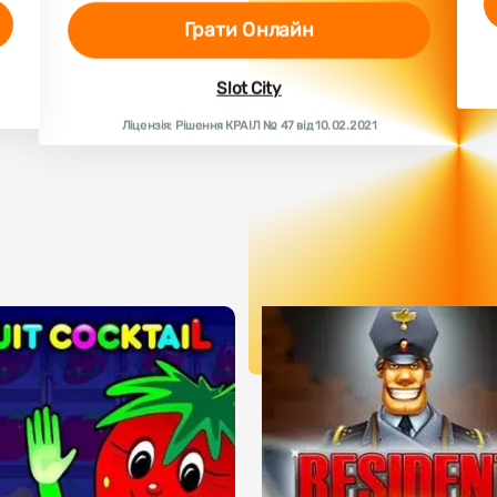
Грати Онлайн
Slot City
Ліцензія: Рішення КРАІЛ № 47 від 10.02.2021