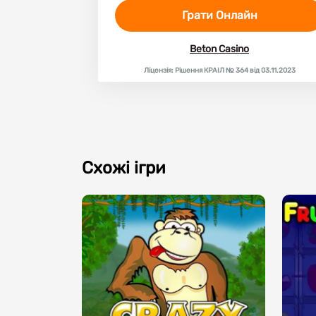
Грати Онлайн
Beton Casino
Ліцензія: Рішення КРАІЛ № 364 від 03.11.2023
Схожі ігри