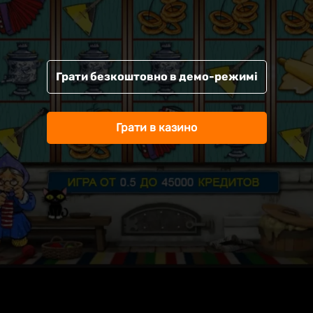
Грати безкоштовно в демо-режимі
Грати в казино