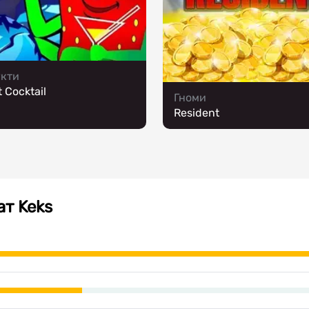
кти
t Cocktail
Гноми
Resident
ат Keks