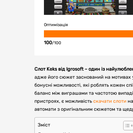
Оптимізація
100
/100
Слот Keks від Igrosoft – один із найулюбл
адже його сюжет заснований на мотивах у
бонусні можливості, які роблять кожен сп
баланс між виграшами та частотою випаді
пристроях, є можливість
скачати слоти
на
автомати з оригінальним сюжетом та щед
Зміст