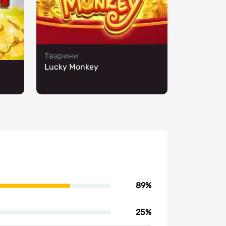
Тварини
Lucky Monkey
89%
25%