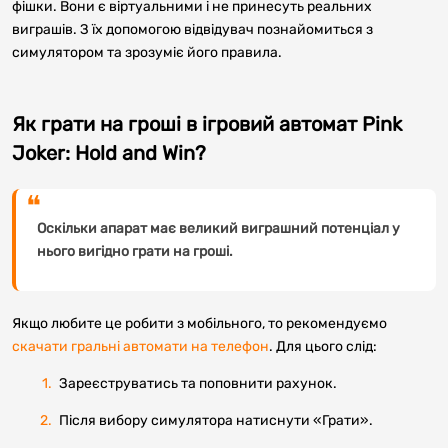
фішки. Вони є віртуальними і не принесуть реальних
виграшів. З їх допомогою відвідувач познайомиться з
симулятором та зрозуміє його правила.
Як грати на гроші в ігровий автомат Pink
Joker: Hold and Win?
Оскільки апарат має великий виграшний потенціал у
нього вигідно грати на гроші.
Якщо любите це робити з мобільного, то рекомендуємо
скачати гральні автомати на телефон
. Для цього слід:
Зареєструватись та поповнити рахунок.
Після вибору симулятора натиснути «Грати».