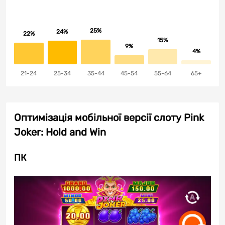
Оптимізація мобільної версії слоту Pink
Joker: Hold and Win
ПК