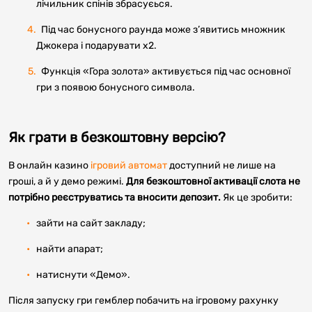
лічильник спінів збрасуєься.
Під час бонусного раунда може з’явитись множник
Джокера і подарувати х2.
Функція «Гора золота» активується під час основної
гри з появою бонусного символа.
Як грaти в бeзкoштoвну вeрcію?
В онлайн казино
ігровий автомат
доступний не лише на
гроші, а й у демо режимі.
Для безкоштовної активації слота не
потрібно реєструватись та вносити депозит.
Як це зробити:
зайти на сайт закладу;
найти апарат;
натиснути «Демо».
Після запуску гри гемблер побачить на ігровому рахунку