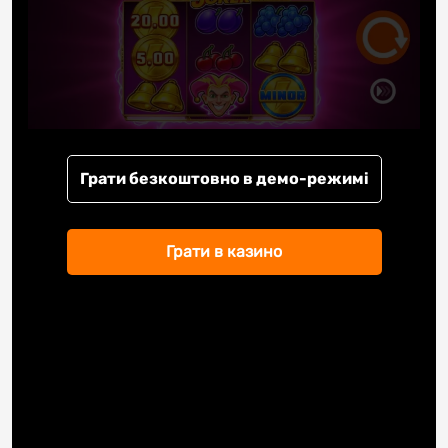
Грати безкоштовно в демо-режимі
Грати в казино