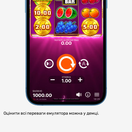
Оцінити всі переваги емулятора можна у демці.