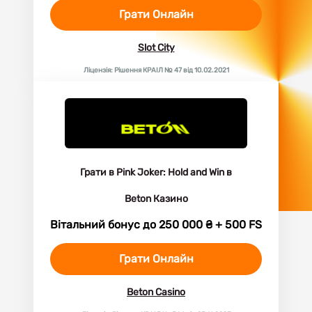
Грати Онлайн
Slot City
Ліцензія: Рішення КРАІЛ № 47 від 10.02.2021
Грати в Pink Joker: Hold and Win в
Beton Казино
Вітальний бонус до 250 000 ₴ + 500 FS
Грати Онлайн
Beton Casino