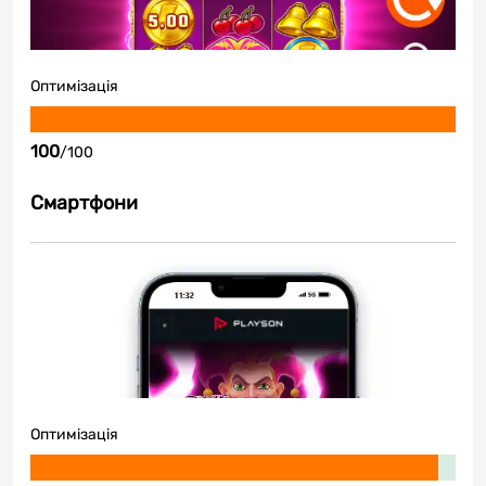
Оптимізація
100
/100
Смартфони
Оптимізація