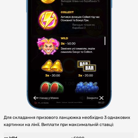
Для складання призового ланцюжка необхідно 3 однакових
картинки на лінії. Виплати при максимальній ставці: