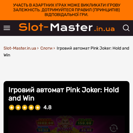
УЧАСТЬ В АЗАРТНИХ ІГРАХ МОЖЕ ВИКЛИКАТИ ІГРОВУ
ЗАЛЕЖНІСТЬ. ДОТРИМУЙТЕСЯ ПРАВИЛ (ПРИНЦИПІВ)
ВІДПОВІДАЛЬНОЇ ГРИ.
Slot-Master.in.ua
Слоти
Ігровий автомат Pink Joker: Hold and
Win
Ігровий автомат Pink Joker: Hold
and Win
4.8