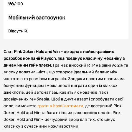
96
/100
Мобільний застосунок
Відсутній.
Слот Pink Joker: Hold and Win – це одна з найяскравіших
розробок компанії Playson, яка поєднує класичну механіку з
динамічним геймплеєм.
Гра має високий RTP на рівні 96,2% та
високу волатильність, що створює ідеальний баланс між
частотою та розміром виграшів. Завдяки простим правилам,
бонусним функціям і можливості виграти один із кількох
джекпотів, цей автомат зацікавить як новачків, так і
досвідчених гемблерів. Щоб відчути азарт і спробувати свої
сили, ви можете
грати в ігрові автомати
, де доступний Pink
Joker: Hold and Win та багато інших захопливих слотів. Pink
Joker: Hold and Win – це чудовий вибір для тих, хто цінує
класику з сучасними можливостями.