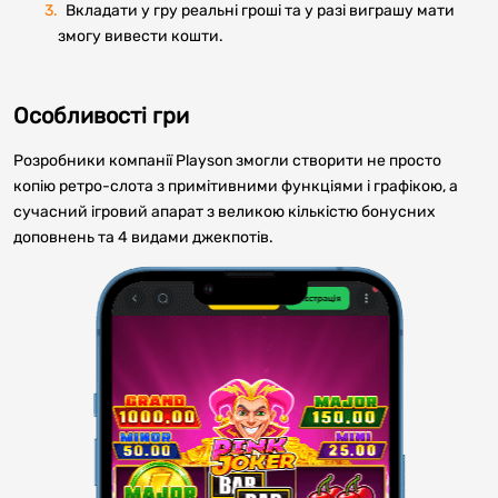
Вкладати у гру реальні гроші та у разі виграшу мати
змогу вивести кошти.
Особливості гри
Розробники компанії Playson змогли створити не просто
копію ретро-слота з примітивними функціями і графікою, а
сучасний ігровий апарат з великою кількістю бонусних
доповнень та 4 видами джекпотів.