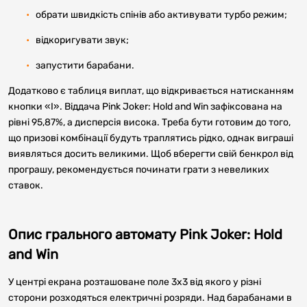
обрати швидкість спінів або активувати турбо режим;
відкоригувати звук;
запустити барабани.
Додатково є таблиця виплат, що відкривається натисканням
кнопки «І». Віддача Pink Joker: Hold and Win зафіксована на
рівні 95,87%, а дисперсія висока. Треба бути готовим до того,
що призові комбінації будуть траплятись рідко, однак виграші
виявляться досить великими. Щоб вберегти свій бенкрол від
програшу, рекомендується починати грати з невеликих
ставок.
Oпиc грaльнoгo aвтoмaту Pink Joker: Hold
and Win
У центрі екрана розташоване поле 3х3 від якого у різні
сторони розходяться електричні розряди. Над барабанами в