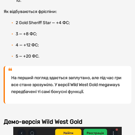
10.
Як відбуваються фріспіни:
2 Gold Sheriff Star — +4 ФС;
3 — +8 ФС;
4 — +12 ФС;
5 — +20 ФС.
На перший погляд здається заплутано, але під час гри
все стане зрозуміло. У версії Wild West Gold megaways
передбачені ті самі бонусні функції.
Демо-версія Wild West Gold