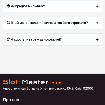
🤠 Як працює множник?
🤠 Який максимальний виграш і як його отримати?
🤠 Чи доступна гра у демо режимі?
Aдрec: вулиця Богдана Хмельницького, 13/2, Київ, 02000
Про нас