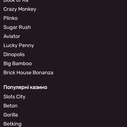
Book of Ra
Crazy Monkey
Plinko
Sugar Rush
Aviator
Lucky Penny
Dinopolis
Big Bamboo
Brick House Bonanza
Популярні казино
Slots City
Beton
Gorilla
Betking