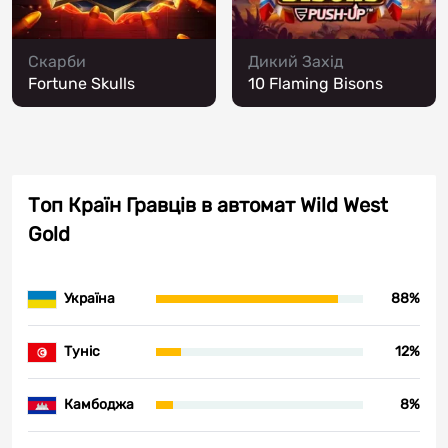
Скарби
Дикий Захід
Fortune Skulls
10 Flaming Bisons
Топ Країн Гравців в автомат Wild West
Gold
Україна
88%
Туніс
12%
Камбоджа
8%