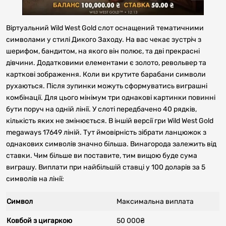
Віртуальний Wild West Gold слот оснащений тематичними
символами у стилі Дикого Заходу. На вас чекає зустріч з
шерифом, бандитом, на якого він полює, та дві прекрасні
дівчини. Додатковими елементами є золото, револьвер та
карткові зображення. Коли ви крутите барабани символи
рухаються. Після зупинки можуть сформуватись виграшні
комбінації. Для цього мінімум три однакові картинки повинні
бути поруч на одній лінії. У слоті передбачено 40 рядків,
кількість яких не змінюється. В іншій версії гри Wild West Gold
megaways 17649 ліній. Тут ймовірність зібрати ланцюжок з
однакових символів значно більша. Винагорода залежить від
ставки. Чим більше ви поставите, тим вищою буде сума
виграшу. Виплати при найбільшій ставці у 100 доларів за 5
символів на лінії:
Символ
Максимальна виплата
Ковбой з цигаркою
50 000₴