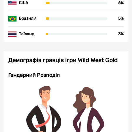
США
6%
Бразилія
5%
Таїланд
3%
Демографія гравців ігри Wild West Gold
Гендерний Розподіл