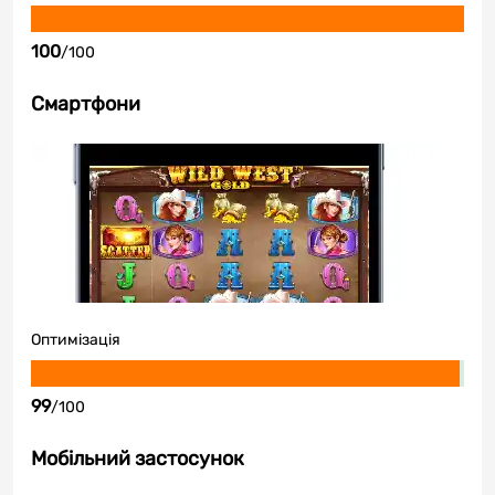
100
/100
Смартфони
Оптимізація
99
/100
Мобільний застосунок