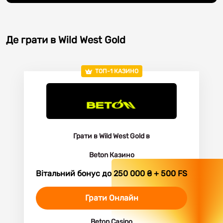
Де грати в Wild West Gold
Грати в Wild West Gold в
Beton Казино
Вітальний бонус до 250 000 ₴ + 500 FS
Грати Онлайн
Beton Casino