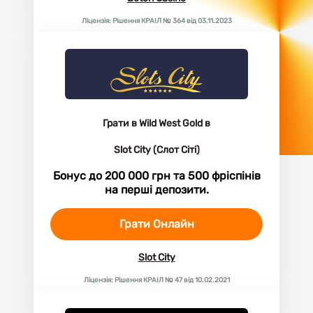
Ліцензія: Рішення КРАІЛ № 364 від 03.11.2023
Грати в Wild West Gold в
Slot City (Слот Сіті)
Бонус до 200 000 грн та 500 фріспінів
на перші депозити.
Грати Онлайн
Slot City
Ліцензія: Рішення КРАІЛ № 47 від 10.02.2021