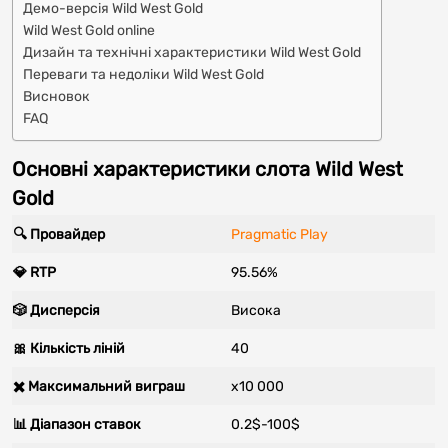
Демо-версія Wild West Gold
Wild West Gold online
Дизайн та технічні характеристики Wild West Gold
Переваги та недоліки Wild West Gold
Висновок
FAQ
Основні характеристики слота Wild West
Gold
🔍 Провайдер
Pragmatic Play
💎 RTP
95.56%
🎲 Дисперсія
Висока
🎀 Кількість ліній
40
✖️ Максимальний виграш
х10 000
📊 Діапазон ставок
0.2$-100$