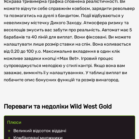
Яскрава тривимірна графіка сповнена реалістичності. Ви
можете відчути себе справжнім ковбоєм, зарядити револьвер
та позмагатись на дуелі з бандитом. Події відбуваються у
невеликому містечку Дикого Заходу. Атмосфера ризику та
веселощів змусить вас забути про реальність. Автомат має 5
барабанів та 40 ліній для виплат. Вони фіксовані. Ви можете
налаштувати лише розмір ставки на спін. Вона коливається
від 0,20 до 100 у.о. Максимальне вкладення в один клік
можливе завдяки кнопці «Max Bet». Ігровий процес
супроводжується мелодією у стилі кантрі. Якщо вона вам
заважає, вимкніть її у налаштуваннях. У таблиці виплат ви
побачите опис бонусних функцій та розмір винагород.
Переваги та недоліки Wild West Gold
Плюси
Великий відсоток віддачі
Комбіновані множники