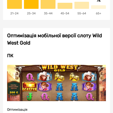
Оптимізація мобільної версії слоту Wild
West Gold
ПК
Оптимізація