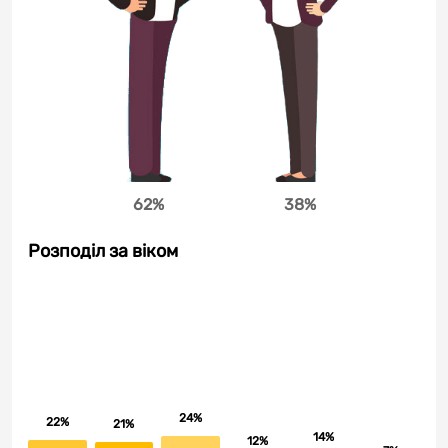
62%
38%
Розподіл за віком