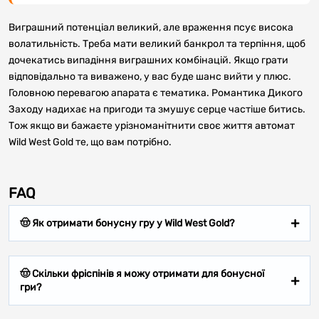
Виграшний потенціал великий, але враження псує висока
волатильність. Треба мати великий банкрол та терпіння, щоб
дочекатись випадіння виграшних комбінацій. Якщо грати
відповідально та виважено, у вас буде шанс вийти у плюс.
Головною перевагою апарата є тематика. Романтика Дикого
Заходу надихає на пригоди та змушує серце частіше битись.
Тож якщо ви бажаєте урізноманітнити своє життя автомат
Wild West Gold те, що вам потрібно.
FAQ
🤠 Як отримати бонусну гру у Wild West Gold?
🤠 Скільки фріспінів я можу отримати для бонусної
гри?