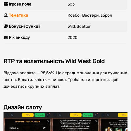
🎰 Ігрове поле
5х3
🔮
Тематика
Ковбої, Вестерн, зброя
🎁 Бонусні функції
Wild, Scatter
📅 Рік виходу
2020
RTP та волатильність Wild West Gold
Віддача апарата — 95,56%. Це середнє значення для сучасних
слотів. Волатильність — висока. Треба мати терпіння, щоб
дочекатись крупних виплат.
Дизайн слоту