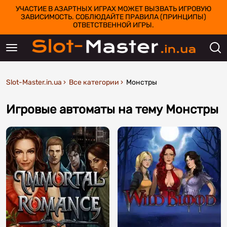
УЧАСТИЕ В АЗАРТНЫХ ИГРАХ МОЖЕТ ВЫЗВАТЬ ИГРОВУЮ
ЗАВИСИМОСТЬ. СОБЛЮДАЙТЕ ПРАВИЛА (ПРИНЦИПЫ)
ОТВЕТСТВЕННОЙ ИГРЫ.
Slot-Master.in.ua
Все категории
Монстры
Игровые автоматы на тему Монстры