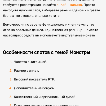
требуется регистрация на сайте
онлайн-казино
. Просто
находите нужный слот, выбираете режим «демо» и играете
бесплатно столько, сколько хотите.
Демо-версия по своему функционалу ничем не уступает
игре на реальные деньги. Единственная разница — вместо
настоящих средств вы используете виртуальные монеты.
Особенности слотов с темой Монстры
Частота выигрышей.
Размер выплат.
Высокий показатель RTP.
Дополнительные бонусы.
Качественный и оригинальный дизайн.
Приятное музыкальное сопровождение.