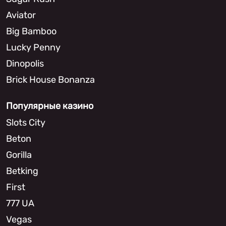
Aviator
Big Bamboo
Lucky Penny
Dinopolis
Brick House Bonanza
Популярные казино
Slots City
Beton
Gorilla
Betking
First
777 UA
Vegas