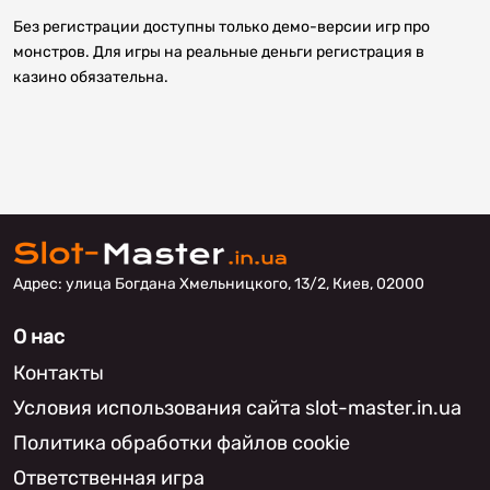
Без регистрации доступны только демо-версии игр про
монстров. Для игры на реальные деньги регистрация в
казино обязательна.
Адрес: улица Богдана Хмельницкого, 13/2, Киев, 02000
О нас
Контакты
Условия использования сайта slot-master.in.ua
Политика обработки файлов cookie
Ответственная игра