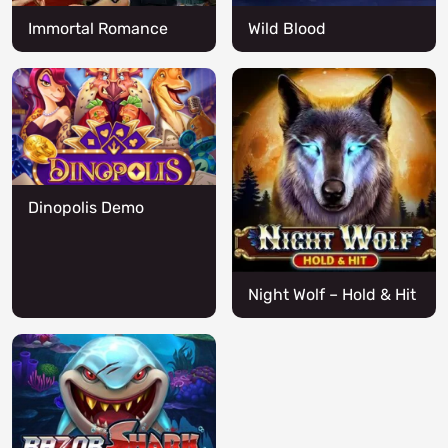
Immortal Romance
Wild Blood
Dinopolis Demo
Night Wolf – Hold & Hit