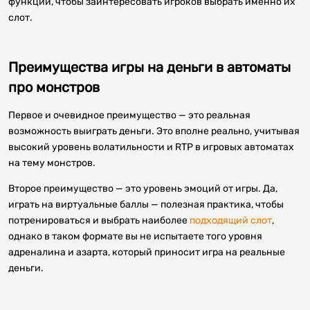
функции, чтобы заинтересовать игроков выбрать именно их
слот.
Преимущества игры на деньги в автоматы
про монстров
Первое и очевидное преимущество — это реальная
возможность выиграть деньги. Это вполне реально, учитывая
высокий уровень волатильности и RTP в игровых автоматах
на тему монстров.
Второе преимущество — это уровень эмоций от игры. Да,
играть на виртуальные баллы — полезная практика, чтобы
потренироваться и выбрать наиболее
подходящий слот
,
однако в таком формате вы не испытаете того уровня
адреналина и азарта, который приносит игра на реальные
деньги.