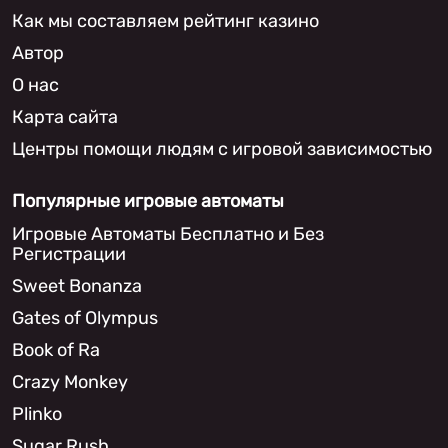
Как мы составляем рейтинг казино
Автор
О нас
Карта сайта
Центры помощи людям с игровой зависимостью
Популярные игровые автоматы
Игровые Автоматы Бесплатно и Без
Регистрации
Sweet Bonanza
Gates of Olympus
Book of Ra
Crazy Monkey
Plinko
Sugar Rush