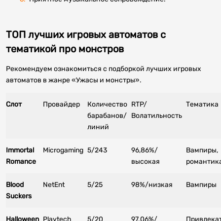
ТОП лучших игровых автоматов с
тематикой про монстров
Рекомендуем ознакомиться с подборкой лучших игровых
автоматов в жанре «Ужасы и монстры».
Слот
Провайдер
Количество
RTP/
Тематика
барабанов/
Волатильность
линий
Immortal
Microgaming
5/243
96,86%/
Вампиры,
Romance
высокая
романтик
Blood
NetEnt
5/25
98%/низкая
Вампиры
Suckers
Halloween
Playtech
5/20
97.06%/
Привлека