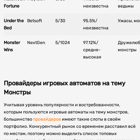
Fortune
неизвестна
ведьмы
Under the
Betsoft
5/30
95.5%/
Ужасы, м
Bed
неизвестна
Monster
NextGen
5/1024
97.12%/
Дружелю
Wins
средне-
монстры
высокая
Провайдеры игровых автоматов на тему
Монстры
Учитывая уровень популярности и востребованности,
которым пользуются игровые автоматы на тему монстров,
большинство
провайдеров
имеют такие слоты в своём
портфолио. Конкурентный рынок со временем расставил всё
по местам, поэтому можно выделить список топовых