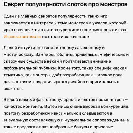
Секрет популярности слотов про монстров
Один из главных секретов популярности таких игр
заключается в интересе к теме монстров и ужасов, который
ярко проявляется в литературе, кино и компьютерных играх.
Игровые автоматы
не стали исключением.
Людей интуитивно тянет ко всему загадочному и
мистическому. Вампиры, гоблины, пришельцы, мифические и
сказочные существа веками притягивают внимание
любознательной публики. Кроме того, такая специфическая
тематика, как монстры, даёт разработчикам широкое поле
для фантазии, создания яркого дизайна и оригинальных
сюжетов.
Второй важный фактор популярности слотов про монстров —
качество контента. В этой нише очень высокая конкуренция,
поэтому разработчики максимально вкладываются в
визуальную составляющую и музыкальное сопровождение, а
также предлагают разнообразные бонусы и призовые