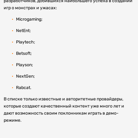
разработчиков, добившихся наибольшего успеха в создании
игр о монстрах и ужасах:
Microgaming;
NetEnt;
Playtech;
Betsoft;
Playson;
NextGen;
Rabcat.
В списке только известные и авторитетные провайдеры,
которые создают качественный контент уже много лет и
дают возможность своим поклонникам играть в демо-
режиме.