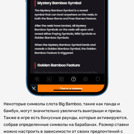
Некоторые символы слота Big Bamboo, такие как панда и
бамбук, могут значительно увеличить выигрыши и призы.
Также в игре есть бонусные раунды, которые активируются,
собрав определенные символы на барабанах. Размер ставки
можно настроить в зависимости от своих предпочтений с