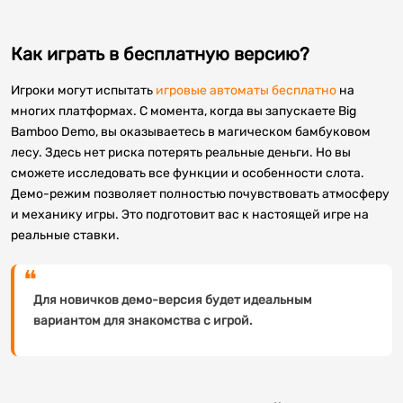
Как играть в бесплатную версию?
Игроки могут испытать
игровые автоматы бесплатно
на
многих платформах. С момента, когда вы запускаете Big
Bamboo Demo, вы оказываетесь в магическом бамбуковом
лесу. Здесь нет риска потерять реальные деньги. Но вы
сможете исследовать все функции и особенности слота.
Демо-режим позволяет полностью почувствовать атмосферу
и механику игры. Это подготовит вас к настоящей игре на
реальные ставки.
Для новичков демо-версия будет идеальным
вариантом для знакомства с игрой.