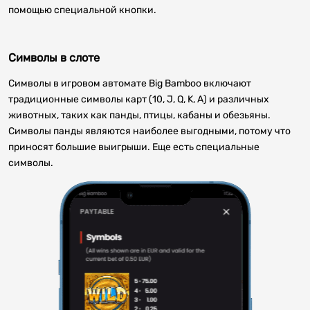
помощью специальной кнопки.
Символы в слоте
Символы в игровом автомате Big Bamboo включают
традиционные символы карт (10, J, Q, K, A) и различных
животных, таких как панды, птицы, кабаны и обезьяны.
Символы панды являются наиболее выгодными, потому что
приносят большие выигрыши. Еще есть специальные
символы.