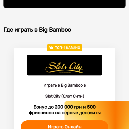
Где играть в Big Bamboo
Играть в Big Bamboo в
Slot City (Слот Сити)
Бонус до 200 000 грн и 500
фриспинов на первые депозиты
Играть Онлайн