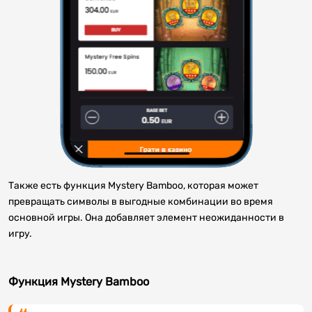
Также есть функция Mystery Bamboo, которая может
превращать символы в выгодные комбинации во время
основной игры. Она добавляет элемент неожиданности в
игру.
Функция Mystery Bamboo