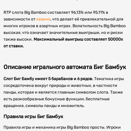
RTP слота Big Bamboo составляет 96,13% или 95,11% в
зависимости от
казино
, что делает её привлекательной для
многих игроков в азартных играх. Волатильность Big Bamboo
высокая, что означает значительные выигрыши, но и риски
также высоки.
Максимальный выигрыш составляет 50000x
от ставки.
Описание игрального автомата Биг Бамбук
Слот Биг Бамбу имеет 5 барабанов и 6 рядов.
Тематика игры
сосредоточена вокруг природы и животных, в частности
панды, которая и является главным символом слота. Также
есть разнообразные бонусные функции, бесплатные
вращения, символы панды и множитель.
Правила игры Биг Бамбук
Правила игры и механика игры Big Bamboo просты. Игроки