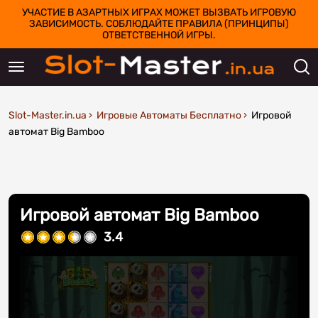
УЧАСТИЕ В АЗАРТНЫХ ИГРАХ МОЖЕТ ВЫЗВАТЬ ИГРОВУЮ
ЗАВИСИМОСТЬ. СОБЛЮДАЙТЕ ПРАВИЛА (ПРИНЦИПЫ)
ОТВЕТСТВЕННОЙ ИГРЫ.
Slot-Master.in.ua
Игровые Автоматы Бесплатно
Игровой
автомат Big Bamboo
Игровой автомат Big Bamboo
3.4