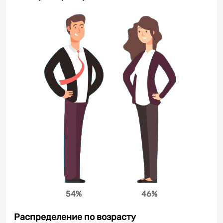
54%
46%
Распределение по возрасту