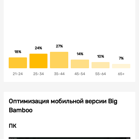
Оптимизация мобильной версии Big
Bamboo
ПК