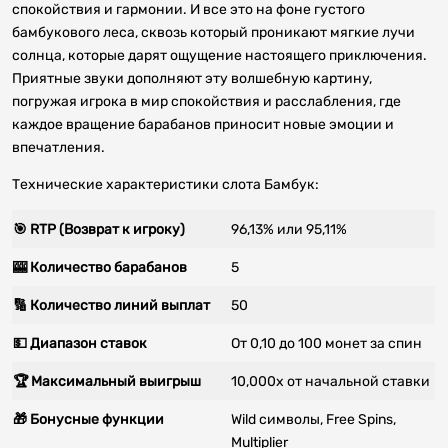
спокойствия и гармонии. И все это на фоне густого
бамбукового леса, сквозь который проникают мягкие лучи
солнца, которые дарят ощущение настоящего приключения.
Приятные звуки дополняют эту волшебную картину,
погружая игрока в мир спокойствия и расслабления, где
каждое вращение барабанов приносит новые эмоции и
впечатления.
Технические характеристики слота Бамбук:
🎯 RTP (Возврат к игроку)
96,13% или 95,11%
🎰 Количество барабанов
5
🔢 Количество линий выплат
50
💵 Диапазон ставок
От 0,10 до 100 монет за спин
🏆 Максимальный выигрыш
10,000x от начальной ставки
🎁 Бонусные функции
Wild символы, Free Spins,
Multiplier