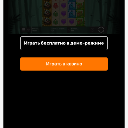
Играть бесплатно в демо-режиме
Играть в казино