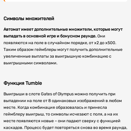
Символы множителей
Автомат имеет дополнительные множители, которые могут
выпадать в основной игре и бонусном раунде.
Они
появляются на поле в случайном порядке, от х2 до х500.
Таким образом геймблеры могут получить дополнительные
увеличенные выплаты за выигрышную комбинацию с
выигрышными символами.
Функция Tumble
Выигрыши в слоте Gates of Olympus можно получить при
выпадении на поле от 8 одинаковых изображений в любом
месте. Когда комбинация образовалась и принесла
геймблеру выигрыш, то символы исчезают с поля, а на их
месте появляются новые – они падают сверху с функцией
каскадов. Процесс будет повторяться снова во время раунда,