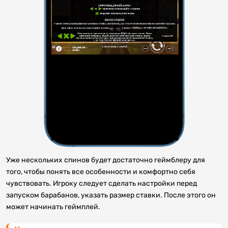
Уже нескольких спинов будет достаточно геймблеру для
того, чтобы понять все особенности и комфортно себя
чувствовать. Игроку следует сделать настройки перед
запуском барабанов, указать размер ставки. После этого он
может начинать геймплей.