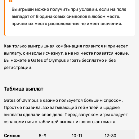
Выигрыши можно получить при условии, если на поле
выпадет от 8 одинаковых символов в любом месте,
причем их место расположения не имеет значения.
Как только выигрышная комбинация появится и принесет
выплату, символы исчезнут, а на их месте появятся новые.
Вы можете в Gates of Olympus играть бесплатно и без
регистрации.
Таблица выплат
Gates of Olympus в казино пользуется большим спросом.
Простые правила, захватывающий геймплей и щедрые
выплаты сделали свое дело. Перед запуском игры следует
ознакомиться с таблицей выплат игрового автомата.
Символ
8-9
10-11
12-30