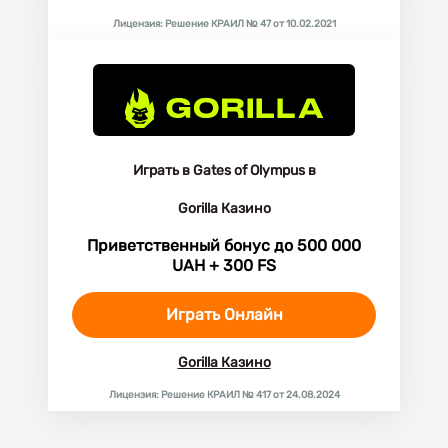
Лицензия: Решение КРАИЛ № 47 от 10.02.2021
Играть в Gates of Olympus в
Gorilla Казино
Приветственный бонус до 500 000
UAH + 300 FS
Играть Онлайн
Gorilla Казино
Лицензия: Решение КРАИЛ № 417 от 24.08.2024