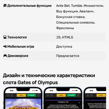
🎁 Дополнительные функции
Ante Bet, Tumble, Множители,
Buy функция, Аваланч,
Бонусная ставка,
Специальные символы,
Фриспины
💻 Технология
JS, HTML5
📲 Мобильная игра
Доступна
🎮 Демоверсия
Предлагается
Дизайн и технические характеристики
слота Gates of Olympus