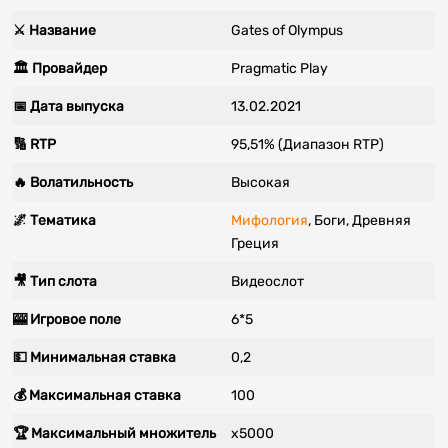
⚔️ Название
Gates of Olympus
🏛️ Провайдер
Pragmatic Play
📅 Дата выпуска
13.02.2021
🔢 RTP
95,51% (Диапазон RTP)
🔥 Волатильность
Высокая
🌌 Тематика
Мифология
, Боги, Древняя
Греция
🎥 Тип слота
Видеослот
🎰 Игровое поле
6*5
💵 Минимальная ставка
0,2
💰 Максимальная ставка
100
🏆 Максимальный множитель
х5000