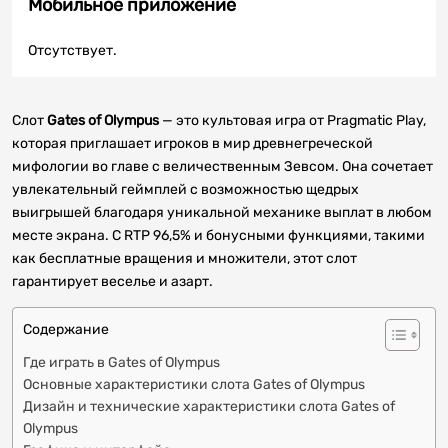
Мобильное приложение
Отсутствует.
Слот
Gates of Olympus
— это культовая игра от Pragmatic Play,
которая приглашает игроков в мир древнегреческой
мифологии во главе с величественным Зевсом. Она сочетает
увлекательный геймплей с возможностью щедрых
выигрышей благодаря уникальной механике выплат в любом
месте экрана. С RTP 96,5% и бонусными функциями, такими
как бесплатные вращения и множители, этот слот
гарантирует веселье и азарт.
Содержание
Где играть в Gates of Olympus
Основные характеристики слота Gates of Olympus
Дизайн и технические характеристики слота Gates of
Olympus