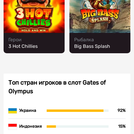
Герои
Рыбалка
3 Hot Chillies
Big Bass Splash
Топ стран игроков в слот Gates of
Olympus
Украина
92%
Индонезия
15%