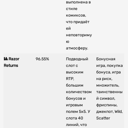
выполнена в
стиле
комиксов,
что придаёт
ей
неповториму
ю
атмосферу.
🎱 Razor
96.55%
Подводный
Бонусная
Returns
слот с
игра, покупка
высоким
бонуса, игра
RTP,
на риск,
большим
множитель,
количеством
таинственны
бонусов и
й символ,
игровым
фриспины,
полем 5х5. У
джекпот, Wild,
слота 40
Scatter
линий, что