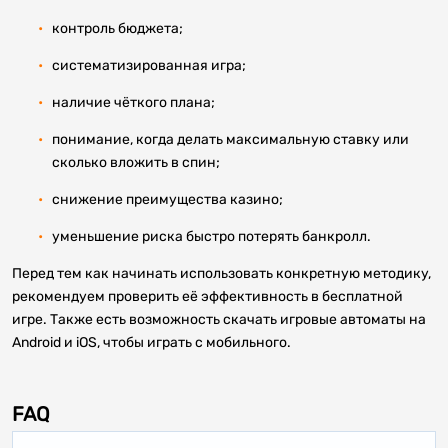
контроль бюджета;
систематизированная игра;
наличие чёткого плана;
понимание, когда делать максимальную ставку или
сколько вложить в спин;
снижение преимущества казино;
уменьшение риска быстро потерять банкролл.
Перед тем как начинать использовать конкретную методику,
рекомендуем проверить её эффективность в бесплатной
игре. Также есть возможность скачать игровые автоматы на
Android и iOS, чтобы играть с мобильного.
FAQ