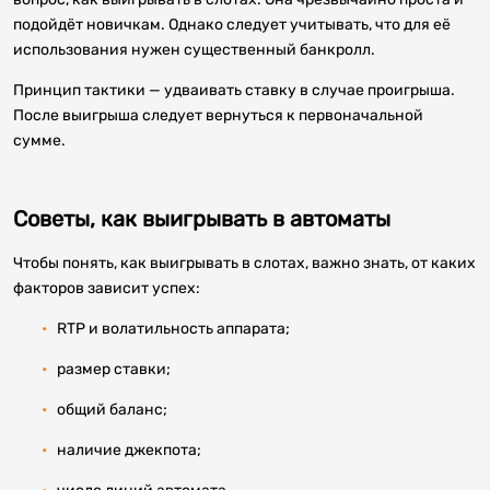
подойдёт новичкам. Однако следует учитывать, что для её
использования нужен существенный банкролл.
Принцип тактики — удваивать ставку в случае проигрыша.
После выигрыша следует вернуться к первоначальной
сумме.
Советы, как выигрывать в автоматы
Чтобы понять, как выигрывать в слотах, важно знать, от каких
факторов зависит успех:
RTP и волатильность аппарата;
размер ставки;
общий баланс;
наличие джекпота;