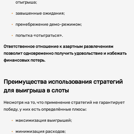
отыгрыша;
завышенные ожидания;
пренебрежение демо-режимом;
попытка «отыграться».
Ответственное отношение к азартным развлечениям
позволит одновременно получить удовольствие и избежать
финансовых потерь.
Преимущества использования стратегий
для выигрыша в слоты
Несмотря на то, что применение стратегий не гарантирует
победу, у них есть определённые плюсы:
максимизация выигрышей;
минимизация расходов;