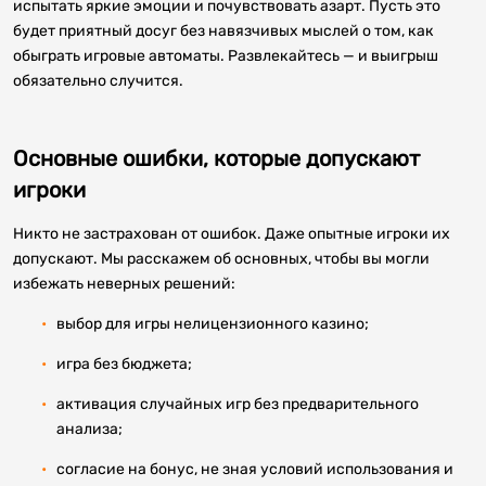
испытать яркие эмоции и почувствовать азарт. Пусть это
будет приятный досуг без навязчивых мыслей о том, как
обыграть игровые автоматы. Развлекайтесь — и выигрыш
обязательно случится.
Основные ошибки, которые допускают
игроки
Никто не застрахован от ошибок. Даже опытные игроки их
допускают. Мы расскажем об основных, чтобы вы могли
избежать неверных решений:
выбор для игры нелицензионного казино;
игра без бюджета;
активация случайных игр без предварительного
анализа;
согласие на бонус, не зная условий использования и