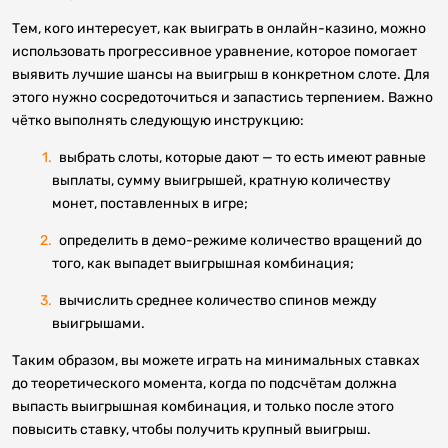
Тем, кого интересует, как выиграть в онлайн-казино, можно
использовать прогрессивное уравнение, которое помогает
выявить лучшие шансы на выигрыш в конкретном слоте. Для
этого нужно сосредоточиться и запастись терпением. Важно
чётко выполнять следующую инструкцию:
выбрать слоты, которые дают — то есть имеют равные
выплаты, сумму выигрышей, кратную количеству
монет, поставленных в игре;
определить в демо-режиме количество вращений до
того, как выпадет выигрышная комбинация;
вычислить среднее количество спинов между
выигрышами.
Таким образом, вы можете играть на минимальных ставках
до теоретического момента, когда по подсчётам должна
выпасть выигрышная комбинация, и только после этого
повысить ставку, чтобы получить крупный выигрыш.