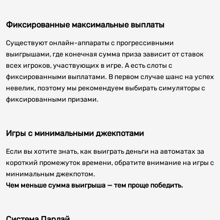
Фиксированные максимальные выплаты
Существуют онлайн-аппараты с прогрессивными
выигрышами, где конечная сумма приза зависит от ставок
всех игроков, участвующих в игре. А есть слоты с
фиксированными выплатами. В первом случае шанс на успех
невелик, поэтому мы рекомендуем выбирать симуляторы с
фиксированными призами.
Игры с минимальными джекпотами
Если вы хотите знать, как выиграть деньги на автоматах за
короткий промежуток времени, обратите внимание на игры с
минимальным джекпотом.
Чем меньше сумма выигрыша — тем проще победить.
Система Парлай