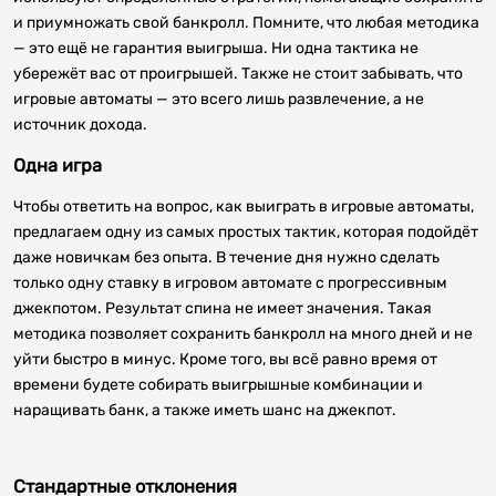
и приумножать свой банкролл. Помните, что любая методика
— это ещё не гарантия выигрыша. Ни одна тактика не
убережёт вас от проигрышей. Также не стоит забывать, что
игровые автоматы — это всего лишь развлечение, а не
источник дохода.
Одна игра
Чтобы ответить на вопрос, как выиграть в игровые автоматы,
предлагаем одну из самых простых тактик, которая подойдёт
даже новичкам без опыта. В течение дня нужно сделать
только одну ставку в игровом автомате с прогрессивным
джекпотом. Результат спина не имеет значения. Такая
методика позволяет сохранить банкролл на много дней и не
уйти быстро в минус. Кроме того, вы всё равно время от
времени будете собирать выигрышные комбинации и
наращивать банк, а также иметь шанс на джекпот.
Стандартные отклонения