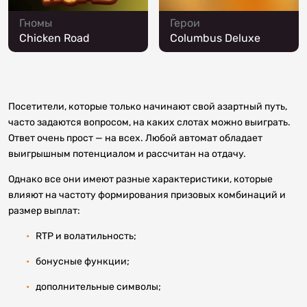
Гномы
Герои
Chicken Road
Columbus Deluxe
Посетители, которые только начинают свой азартный путь,
часто задаются вопросом, на каких слотах можно выиграть.
Ответ очень прост — на всех. Любой автомат обладает
выигрышным потенциалом и рассчитан на отдачу.
Однако все они имеют разные характеристики, которые
влияют на частоту формирования призовых комбинаций и
размер выплат:
RTP и волатильность;
бонусные функции;
дополнительные символы;