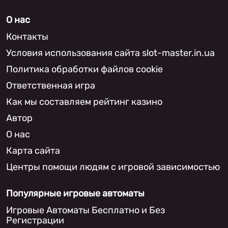
О нас
Контакты
Условия использования сайта slot-master.in.ua
Политика обработки файлов cookie
Ответственная игра
Как мы составляем рейтинг казино
Автор
О нас
Карта сайта
Центры помощи людям с игровой зависимостью
Популярные игровые автоматы
Игровые Автоматы Бесплатно и Без
Регистрации