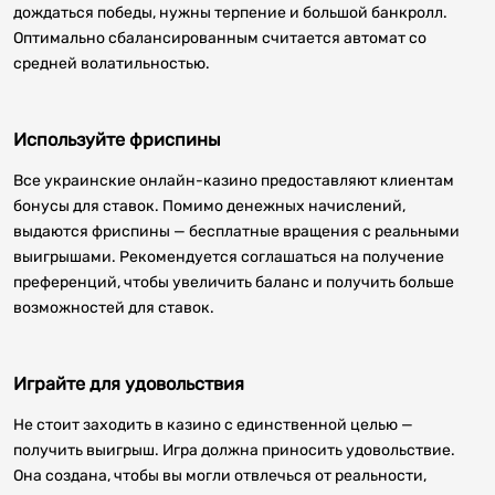
дождаться победы, нужны терпение и большой банкролл.
Оптимально сбалансированным считается автомат со
средней волатильностью.
Используйте фриспины
Все украинские онлайн-казино предоставляют клиентам
бонусы для ставок. Помимо денежных начислений,
выдаются фриспины — бесплатные вращения с реальными
выигрышами. Рекомендуется соглашаться на получение
преференций, чтобы увеличить баланс и получить больше
возможностей для ставок.
Играйте для удовольствия
Не стоит заходить в казино с единственной целью —
получить выигрыш. Игра должна приносить удовольствие.
Она создана, чтобы вы могли отвлечься от реальности,