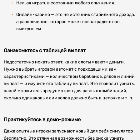
Нельзя играть в состоянии любого опьянения.
Онлайн-казино — это не источник стабильного дохода,
а развлечение, которое может вознаградить вас
выигрышем.
Ознакомьтесь с таблицей выплат
Недостаточно искать ответ, какие слоты «дают» деньги.
Нужно выбрать игровой автомат с подходящими вам
характеристиками — количеством барабанов, рядов и линий
выплат — и изучить его таблицу выплат. Это позволит узнать,
какой множитель предусмотрен для разных комбинаций,
сколько одинаковых символов должно быть в цепочке и т. п.
Практикуйтесь в демо-режиме
Даже опытные игроки запускают новый для себя симулятор
бесплатно. Это отличная возможность без риска узнать