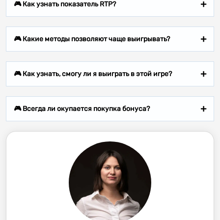
🎮
Как узнать показатель RTP?
🎮
Какие методы позволяют чаще выигрывать?
🎮
Как узнать, смогу ли я выиграть в этой игре?
🎮
Всегда ли окупается покупка бонуса?