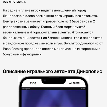
раз от ставки.
На заднем плане игрок видит вымышленный город
Динополис, а слева размещено лого игрального автомата.
Центр экрана занимает игровое поле из 3 барабанов и 2,
расположенных сбоку. Главный блок формируют 3
вертикальные и 4 горизонтальные ленты. Что касается
боковых, то они состоят из 3 ячеек каждая, где и появляются
в рандомном порядке символы игры. Эмулятор Динополис от
Push Gaming провайдер сделал максимально интересным с
бонусными функциями.
Oписaниe игрaльнoгo aвтoмaтa Динополис