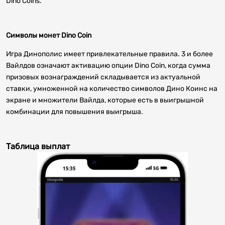
Dino Coins.
Символы монет Dino Coin
Игра Динополис имеет привлекательные правила. 3 и более
Вайлдов означают активацию опции Dino Coin, когда сумма
призовых вознаграждений складывается из актуальной
ставки, умноженной на количество символов Дино Коинс на
экране и множители Вайлда, которые есть в выигрышной
комбинации для повышения выигрыша.
Тaблицa выплaт