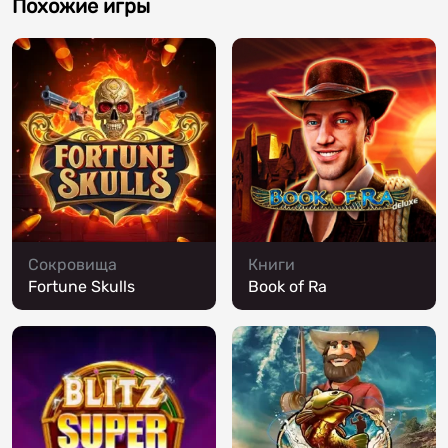
Похожие игры
Сокровища
Книги
Fortune Skulls
Book of Ra