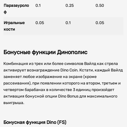
Паразауроло
0.1
0.25
0.50
ф
Игральные
0.05
0.1
0.05
кости
Бонусные функции Динополис
Комбинация из трех или более символов Вайлд как стрела
активирует вознаграждение Dino Coin. Кстати, каждый Вайлд
заменяет любое изображение на экране (кроме
рассеивания), при появлении которого на втором, третьем и
четвертом барабанах в количестве 3 единиц произойдет
активация бонусной опции Dino Bonus для максимального
выигрыша.
Бонусная функция Dino (FS)