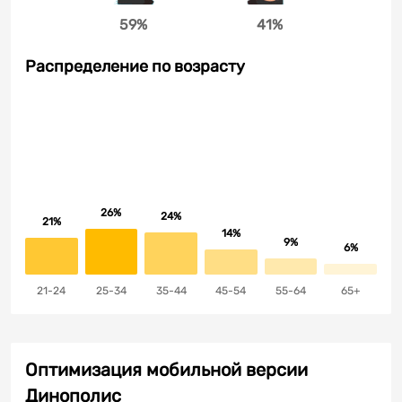
59%
41%
Распределение по возрасту
Оптимизация мобильной версии
Динополис