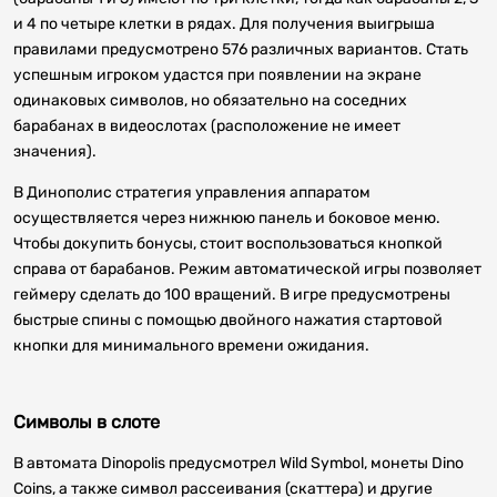
и 4 по четыре клетки в рядах. Для получения выигрыша
правилами предусмотрено 576 различных вариантов. Стать
успешным игроком удастся при появлении на экране
одинаковых символов, но обязательно на соседних
барабанах в видеослотах (расположение не имеет
значения).
В Динополис стратегия управления аппаратом
осуществляется через нижнюю панель и боковое меню.
Чтобы докупить бонусы, стоит воспользоваться кнопкой
справа от барабанов. Режим автоматической игры позволяет
геймеру сделать до 100 вращений. В игре предусмотрены
быстрые спины с помощью двойного нажатия стартовой
кнопки для минимального времени ожидания.
Символы в слоте
В автомата Dinopolis предусмотрел Wild Symbol, монеты Dino
Coins, а также символ рассеивания (скаттера) и другие