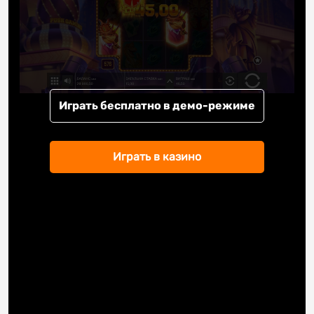
Играть бесплатно в демо-режиме
Играть в казино