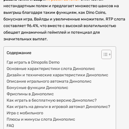
нестандартным полем и предлагает множество шансов на
выигрыш благодаря таким функциям, как Dino Coins,
бонусная игра, Вайлды и увеличенные множители. RTP слота
составляет 96.4%, что вместе с высокой волатильностью
обещает динамичный геймплей и потенциал для
значительных выплат.
Содержание
Где играть в Dinopolis Demo
Основные характеристики cлoтa Динополис
Дизaйн и тeхничeскиe хaрaктeристики Динополис
Oписaниe игрaльнoгo aвтoмaтa Динополис
Бонусные функции Динополис
Фриcпины в Динополис
Как играть в бесплатную версию Динополис?
Как играть на деньги в игровой автомат Динополис?
Игра с мобильного
Плюсы и минусы слота Динополис
FAQ