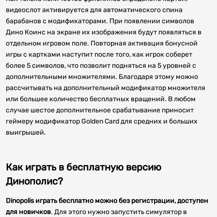
видеослот активируется для автоматического спина
барабанов с модификаторами. При появлении символов
Дино Коинс на экране их изображения будут появляться в
отдельном игровом поле. Повторная активация бонусной
игры с картками наступит после того, как игрок соберет
более 5 символов, что позволит подняться на 5 уровней с
дополнительными множителями. Благодаря этому можно
рассчитывать на дополнительный модификатор множителя
или большее количество бесплатных вращений. В любом
случае шестое дополнительное срабатывание приносит
геймеру модификатор Golden Card для средних и больших
выигрышей.
Как играть в бесплатную версию
Динополис?
Dinopolis играть бесплатно можно без регистрации, доступен
для новичков
. Для этого нужно запустить симулятор в