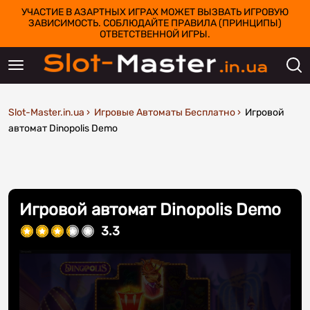
УЧАСТИЕ В АЗАРТНЫХ ИГРАХ МОЖЕТ ВЫЗВАТЬ ИГРОВУЮ
ЗАВИСИМОСТЬ. СОБЛЮДАЙТЕ ПРАВИЛА (ПРИНЦИПЫ)
ОТВЕТСТВЕННОЙ ИГРЫ.
Slot-Master.in.ua
Игровые Автоматы Бесплатно
Игровой
автомат Dinopolis Demo
Игровой автомат Dinopolis Demo
3.3