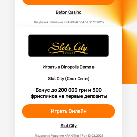
Beton Casino
Лицензия: Решение КРАИЛ № 364 от 03.11.2023
Играть в Dinopolis Demo в
Slot City (Слот Сити)
Бонус до 200 000 грн и 500
фриспинов на первые депозиты
Играть Онлайн
Slot City
Лицензия: Решение КРАИЛ № 47 от 10.02.2021