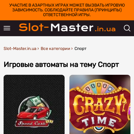
УЧАСТИЕ В АЗАРТНЫХ ИГРАХ МОЖЕТ ВЫЗВАТЬ ИГРОВУЮ
ЗАВИСИМОСТЬ. СОБЛЮДАЙТЕ ПРАВИЛА (ПРИНЦИПЫ)
ОТВЕТСТВЕННОЙ ИГРЫ.
Slot-Master.in.ua
Все категории
Спорт
Игровые автоматы на тему Спорт