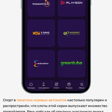
Спорт в
тематике игровых автоматов
настолько популярен и
распространён, что слоты этой серии выпускают множество
провайдеров. Речь идёт как об опытных участниках рынка,