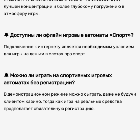
лучшей концентрации и более глубокому погружению в
атмосферу игры.
🔔 Доступны ли офлайн игровые автоматы «Спорт»?
Подключение к интернету является необходимым условием
для игры на деньги в слотах про спорт.
🔔 Можно ли играть на спортивных игровых
автоматах без регистрации?
В демонстрационном режиме можно сыграть, даже не будучи
клиентом казино, тогда как игра на реальные средства
предполагает обязательную регистрацию.