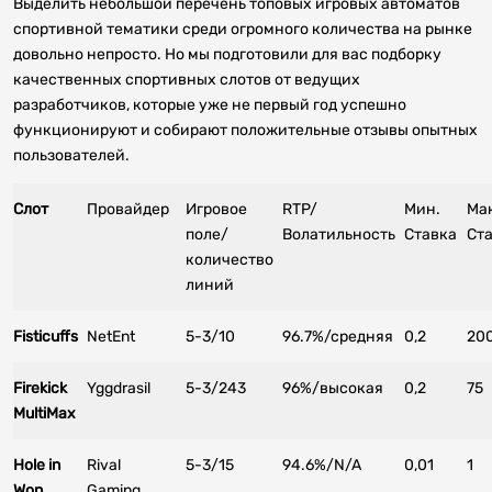
Выделить небольшой перечень топовых игровых автоматов
спортивной тематики среди огромного количества на рынке
довольно непросто. Но мы подготовили для вас подборку
качественных спортивных слотов от ведущих
разработчиков, которые уже не первый год успешно
функционируют и собирают положительные отзывы опытных
пользователей.
Слот
Провайдер
Игровое
RTP/
Мин.
Ма
поле/
Волатильность
Ставка
Ст
количество
линий
Fisticuffs
NetEnt
5-3/10
96.7%/средняя
0,2
20
Firekick
Yggdrasil
5-3/243
96%/высокая
0,2
75
MultiMax
Hole in
Rival
5-3/15
94.6%/N/A
0,01
1
Won
Gaming