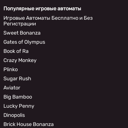
Популярные игровые автоматы
Игровые Автоматы Бесплатно и Без
Регистрации
Sweet Bonanza
Gates of Olympus
Book of Ra
Crazy Monkey
Plinko
Sugar Rush
Aviator
Big Bamboo
Lucky Penny
Dinopolis
Brick House Bonanza