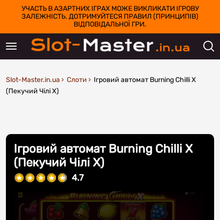
УЧАСТЬ В АЗАРТНИХ ІГРАХ МОЖЕ ВИКЛИКАТИ ІГРОВУ
ЗАЛЕЖНІСТЬ. ДОТРИМУЙТЕСЯ ПРАВИЛ (ПРИНЦИПІВ)
ВІДПОВІДАЛЬНОЇ ГРИ.
Slot-Master.in.ua
Слоти
Ігровий автомат Burning Chilli X
(Пекучий Чілі X)
Ігровий автомат Burning Chilli X
(Пекучий Чілі X)
4.7