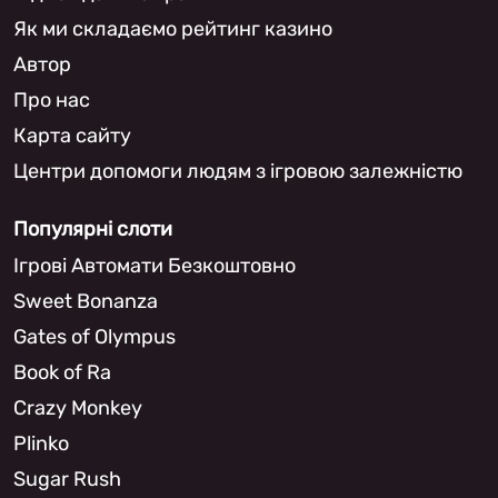
Як ми складаємо рейтинг казино
Автор
Про нас
Карта сайту
Центри допомоги людям з ігровою залежністю
Популярні слоти
Ігрові Автомати Безкоштовно
Sweet Bonanza
Gates of Olympus
Book of Ra
Crazy Monkey
Plinko
Sugar Rush