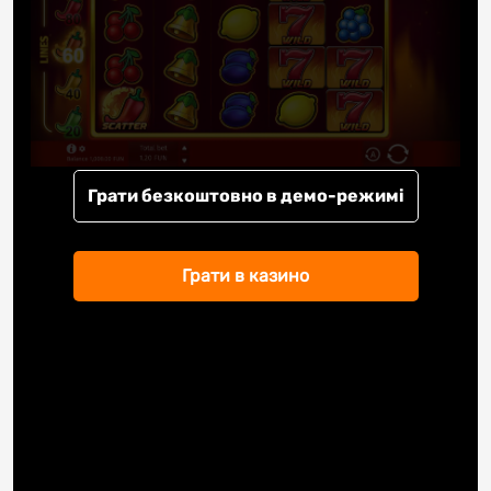
Грати безкоштовно в демо-режимі
Грати в казино