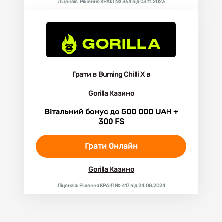
Ліцензія: Рішення КРАІЛ № 364 від 03.11.2023
Грати в Burning Chilli X в
Gorilla Казино
Вітальний бонус до 500 000 UAH +
300 FS
Грати Онлайн
Gorilla Казино
Ліцензія: Рішення КРАІЛ № 417 від 24.08.2024