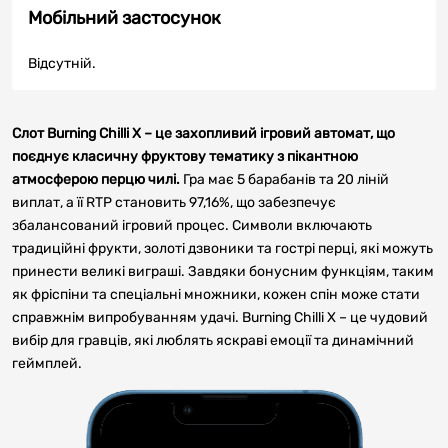
Мобільний застосунок
Відсутній.
Слот Burning Chilli X – це захопливий ігровий автомат, що
поєднує класичну фруктову тематику з пікантною
атмосферою перцю чилі.
Гра має 5 барабанів та 20 ліній
виплат, а її RTP становить 97,16%, що забезпечує
збалансований ігровий процес. Символи включають
традиційні фрукти, золоті дзвоники та гострі перці, які можуть
принести великі виграші. Завдяки бонусним функціям, таким
як фріспіни та спеціальні множники, кожен спін може стати
справжнім випробуванням удачі. Burning Chilli X – це чудовий
вибір для гравців, які люблять яскраві емоції та динамічний
геймплей.