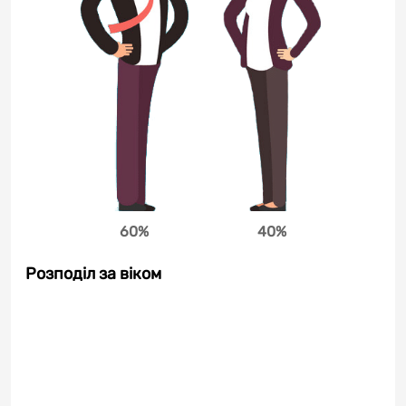
60%
40%
Розподіл за віком