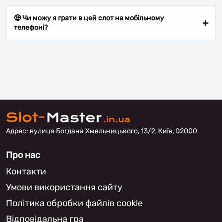
🤑 Чи можу я грати в цей слот на мобільному
телефоні?
Aдрec: вулиця Богдана Хмельницького, 13/2, Київ, 02000
Про нас
Контакти
Умови використання сайту
Політика обробки файлів cookie
Відповідальна гра