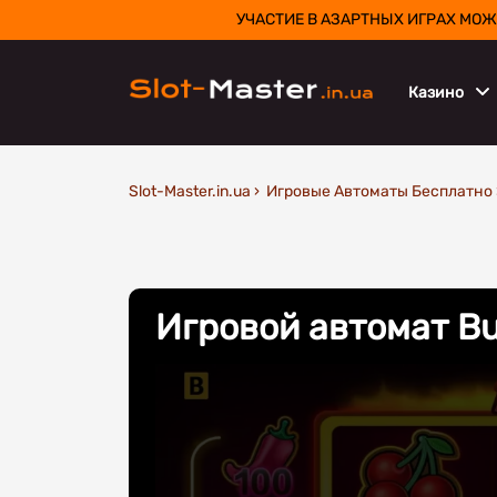
УЧАСТИЕ В АЗАРТНЫХ ИГРАХ МО
Казино
Slot-Master.in.ua
Игровые Автоматы Бесплатно
Игровой автомат Bur