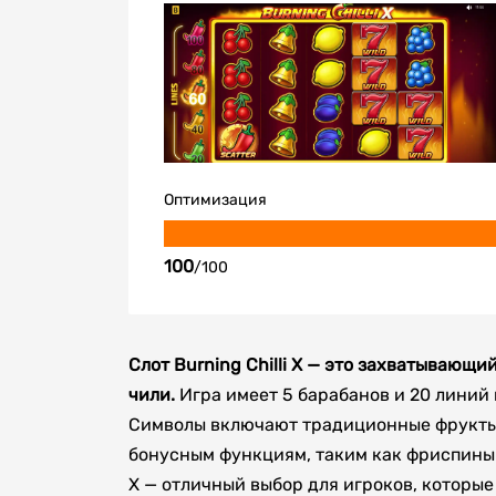
Оптимизация
100
/100
Слот Burning Chilli X — это захватываю
чили.
Игра имеет 5 барабанов и 20 линий 
Символы включают традиционные фрукты, 
бонусным функциям, таким как фриспины 
X — отличный выбор для игроков, которы