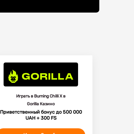
Играть в Burning Chilli X в
Gorilla Казино
Приветственный бонус до 500 000
UAH + 300 FS