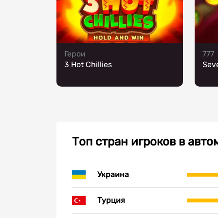
Герои
777
3 Hot Chillies
Seve
Топ стран игроков в автом
Украина
Турция