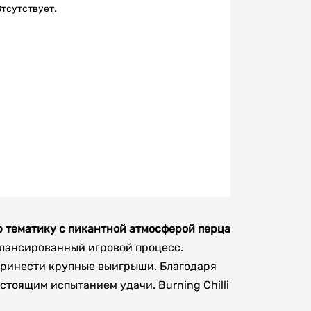
Отсутствует.
ю тематику с пикантной атмосферой перца
балансированный игровой процесс.
принести крупные выигрыши. Благодаря
тоящим испытанием удачи. Burning Chilli