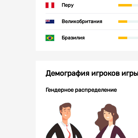
Перу
Великобритания
Бразилия
Демография игроков игры B
Гендерное распределение