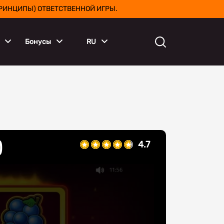
РИНЦИПЫ) ОТВЕТСТВЕННОЙ ИГРЫ.
Бонусы
RU
)
4.7