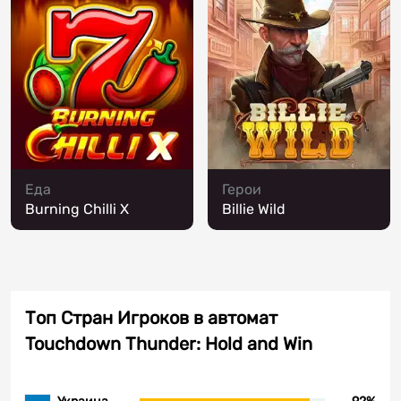
Еда
Герои
Burning Chilli X
Billie Wild
Топ Стран Игроков в автомат
Touchdown Thunder: Hold and Win