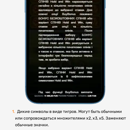
Дикие символы в виде тигров. Могут быть обычными
или сопровождаться множителями x2, x3, x5. Заменяют
обычные значки.