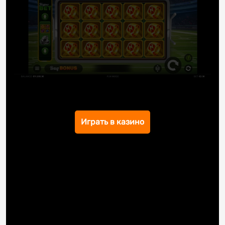
Играть в казино