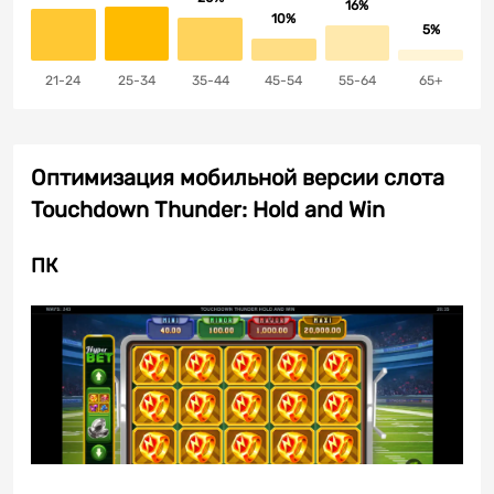
Оптимизация мобильной версии слота
Touchdown Thunder: Hold and Win
ПК