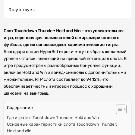
Отсутствует.
Слот Touchdown Thunder: Hold and Win – это увлекательная
игра, переносящая пользователей в мир американского
футбола, где их сопровождают харизматические тигры.
Благодаря опции HyperBet игроки могут выбрать желаемый
уровень ставок, влияющий на призовой потенциал слота. В
игре предусмотрены разнообразные бонусные функции,
включая Hold and Win и вайлд-символы с дополнительными
множителями. RTP слота составляет до 94,12%, что
обеспечивает честный игровой процесс с хорошими
шансами на выигрыш.
Содержание
Где играть в Touchdown Thunder: Hold and Win
Основные характеристики слота Touchdown Thunder:
Hold and Win