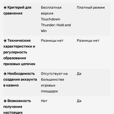
☀️ Критерий для
Бесплатная
Платный режим
сравнения
версия
Touchdown
Thunder: Hold and
Win
☀️ Технические
Разницы нет
Разницы нет
характеристики и
регулярность
образования
призовых цепочек
☀️ Необходимость
Отсутствует на
Да
создания аккаунта
большинстве
в казино
игровых
площадок
☀️ Возможность
Нет
Да
получения
настоящих