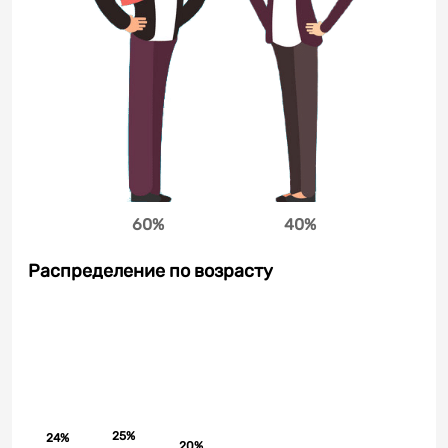
60%
40%
Распределение по возрасту