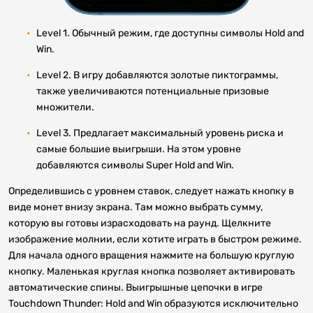
Level 1. Обычный режим, где доступны символы Hold and
Win.
Level 2. В игру добавляются золотые пиктограммы,
также увеличиваются потенциальные призовые
множители.
Level 3. Предлагает максимальный уровень риска и
самые большие выигрыши. На этом уровне
добавляются символы Super Hold and Win.
Определившись с уровнем ставок, следует нажать кнопку в
виде монет внизу экрана. Там можно выбрать сумму,
которую вы готовы израсходовать на раунд. Щелкните
изображение молнии, если хотите играть в быстром режиме.
Для начала одного вращения нажмите на большую круглую
кнопку. Маленькая круглая кнопка позволяет активировать
автоматические спины. Выигрышные цепочки в игре
Touchdown Thunder: Hold and Win образуются исключительно