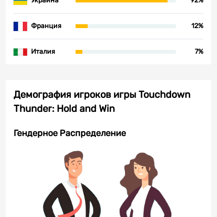
Украина
92%
Франция
12%
Италия
7%
Демография игроков игры Touchdown
Thunder: Hold and Win
Гендерное Распределение