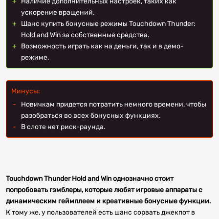
Наличие дополнительных настроек, таких как
ускорение вращений.
Шанс купить бонусные режимы Touchdown Thunder:
Hold and Win за собственные средства.
Возможность играть как на деньги, так и в демо-
режиме.
Минусы:
Новичкам придется потратить немного времени, чтобы
разобраться во всех бонусных функциях.
В слоте нет риск-раунда.
Touchdown Thunder Hold and Win однозначно стоит
попробовать гэмблеры, которые любят игровые аппараты с
динамическим геймплеем и креативные бонусные функции.
К тому же, у пользователей есть шанс сорвать джекпот в