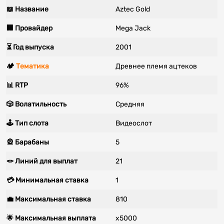
📖 Название
Aztec Gold
🏢 Провайдер
Mega Jack
⏳ Год выпуска
2001
🏕️
Тематика
Древнее племя ацтеков
📊 RTP
96%
🎲 Волатильность
Средняя
🕹️ Тип слота
Видеослот
🎡 Барабаны
5
🪢 Линий для выплат
21
💳 Минимальная ставка
1
💼 Максимальная ставка
810
🌟 Максимальная выплата
х5000