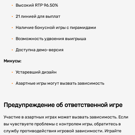
Высокий RTP 96.50%
21 линией для выплат
Наличие бонусной игры с пирамидами
Возможность удвоения выигрыша
Доступна демо-версия
Минусы:
Устаревший дизайн
Азартные игры могут вызвать зависимость
Предупреждение об ответственной игре
Участие в азартных играх может вызвать зависимость. Если
вы чувствуете проблемы с контролем игры, обратитесь в
службу противодействия игровой зависимости. Играйте