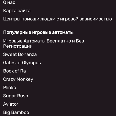
О нас
Карта сайта
Центры помощи людям с игровой зависимостью
Популярные игровые автоматы
Игровые Автоматы Бесплатно и Без
Регистрации
Sweet Bonanza
Gates of Olympus
Book of Ra
Crazy Monkey
Plinko
Sugar Rush
Aviator
Big Bamboo