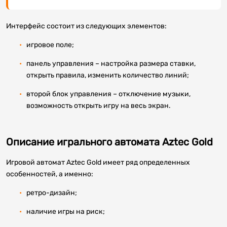
Интерфейс состоит из следующих элементов:
игровое поле;
панель управления – настройка размера ставки,
открыть правила, изменить количество линий;
второй блок управления – отключение музыки,
возможность открыть игру на весь экран.
Описание игрального автомата Aztec Gold
Игровой автомат Aztec Gold имеет ряд определенных
особенностей, а именно:
ретро-дизайн;
наличие игры на риск;