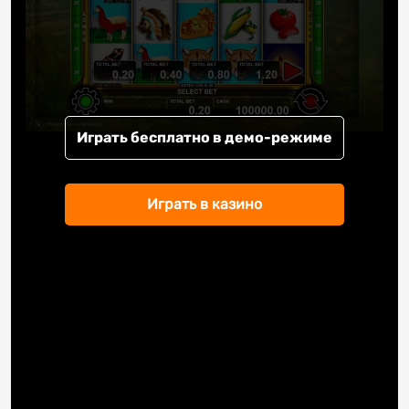
Играть бесплатно в демо-режиме
Играть в казино