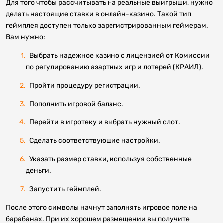
Для того чтобы рассчитывать на реальные выигрыши, нужно
делать настоящие ставки в онлайн-казино. Такой тип
геймплея доступен только зарегистрированным геймерам.
Вам нужно:
Выбрать надежное казино с лицензией от Комиссии
по регулированию азартных игр и лотерей (КРАИЛ).
Пройти процедуру регистрации.
Пополнить игровой баланс.
Перейти в игротеку и выбрать нужный слот.
Сделать соответствующие настройки.
Указать размер ставки, используя собственные
деньги.
Запустить геймплей.
После этого символы начнут заполнять игровое поле на
барабанах. При их хорошем размещении вы получите