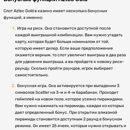
Слот Aztec Gold в казино имеет несколько бонусных
функций, а именно:
Игра на риск. Она становится доступной после
каждой выигрышной комбинации. Вам нужно угадать
карту, которая будет больше номиналом от той,
которую имеет дилер. Если ваше предположение
окажется верным, то слот увеличит выигрыш в два раза
для удвоения выигрыша, а вы пройдете к новому риск-
раунду. Сколько пройти раундов, игрок выбирает
самостоятельно.
Бонусная игра. Она активируется при выпадении 3
символов Scatter на 3-м и 4-м барабанах. Проходит
геймплей на новом поле, которое усеяно пирамидами.
Вам нужно нажимать на пирамиды, каждая из которых
дает определенный бонус. При открытии алмазной
пирамиды становится доступным 2 раунд в бонусном
режиме. Он имеет 25 ячеек, которые нужно открывать и