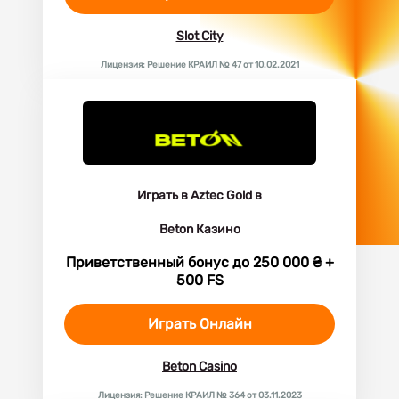
Slot City
Лицензия: Решение КРАИЛ № 47 от 10.02.2021
Играть в Aztec Gold в
Beton Казино
Приветственный бонус до 250 000 ₴ +
500 FS
Играть Онлайн
Beton Casino
Лицензия: Решение КРАИЛ № 364 от 03.11.2023