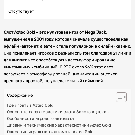
Отсутствует
Слот Aztec Gold – это культовая игра от Mega Jack,
выпущенная в 2001 году, которая сначала существовала как
офлайн-автомат, а затем стала популярной в онлайн-казино.
Она привлекает игроков с разным опытом благодаря 21 линии
для выплат, что способствует частому формированию
выигрышных комбинаций. С RTP около 96% этот слот
погружает в атмосферу древней цивилизации ацтеков,
предлагая простой, но увлекательный геймплей.
Содержание
Где играть в Aztec Gold
Основные характеристики слота Золото Ацтеков
Особенности игрового автомата
Дизайн и технические характеристики Aztec Gold
Описание игрального автомата Aztec Gold