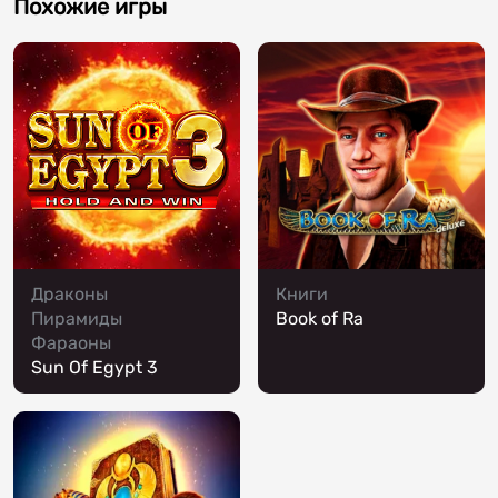
Похожие игры
Драконы
Книги
Пирамиды
Book of Ra
Фараоны
Sun Of Egypt 3