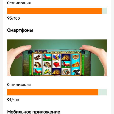
Оптимизация
95
/100
Смартфоны
Оптимизация
91
/100
Мобильное приложение