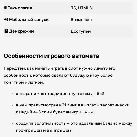
🌐 Технологии
JS, HTML5
📲 Мобильный запуск
Возможен
🎴 Деморежим
Доступен
Особенности игрового автомата
Перед тем, как начать играть в слот нужно узнать его
особенности, которые сделают будущую игру более
понятной и легкой:
аппарат имеет традиционную схему – 5х3;
в нем предусмотрена 21 линия выплат – теоретически
каждый 4-5 спин будет выигрышным;
средняя волатильность — это идеальный баланс между
проигрышем и выигрышем;