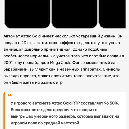
Автомат Aztec Gold имеет несколько устаревший дизайн. Он
создан с 2D эффектом, видеоэффекты здесь отсутствуют, а
анимация довольно примитивная. Однако подобные
особенности нормальны с учетом того, что слот был создан в
2001 году провайдером Mega Jack. Фон, размещенный за
барабанами, выглядит как в наземных аппаратах. Символы
выглядят просто, может сложиться такое впечатление, что
они были взяты из разных игр.
У игрового автомата Aztec Gold RTP составляет 96.50%.
Волатильность здесь средняя, что говорит о
выигрышах умеренного размера, которые выпадают на
игровом поле со средней частотой.