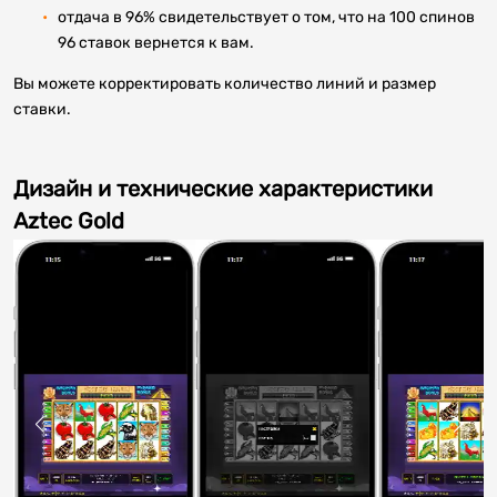
отдача в 96% свидетельствует о том, что на 100 спинов
96 ставок вернется к вам.
Вы можете корректировать количество линий и размер
ставки.
Дизайн и технические характеристики
Aztec Gold