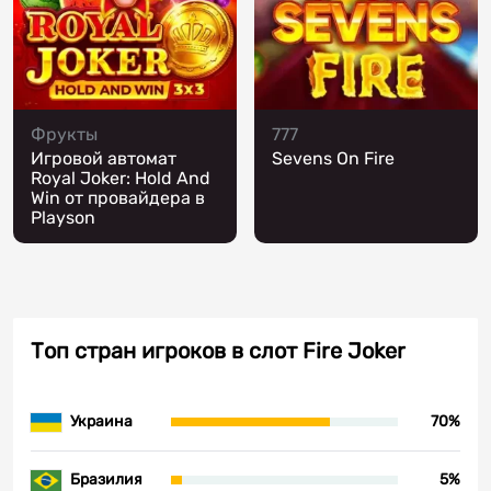
Фрукты
777
Игровой автомат
Sevens On Fire
Royal Joker: Hold And
Win от провайдера в
Playson
Топ стран игроков в слот Fire Joker
Украина
70%
Бразилия
5%