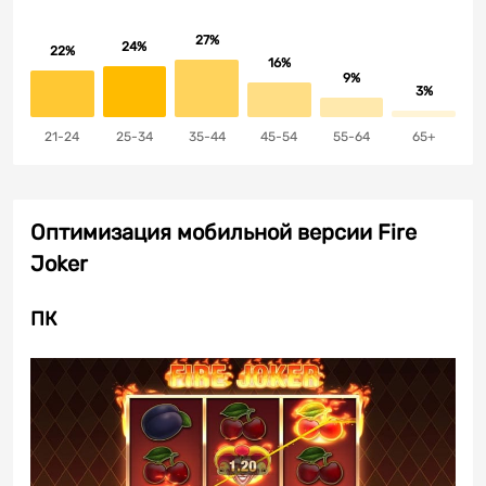
Оптимизация мобильной версии Fire
Joker
ПК