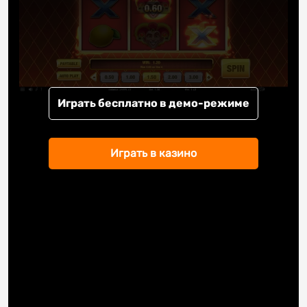
Играть бесплатно в демо-режиме
Играть в казино