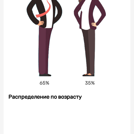
65%
35%
Распределение по возрасту