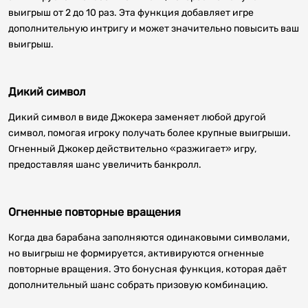
выигрыш от 2 до 10 раз. Эта функция добавляет игре
дополнительную интригу и может значительно повысить ваш
выигрыш.
Дикий символ
Дикий символ в виде Джокера заменяет любой другой
символ, помогая игроку получать более крупные выигрыши.
Огненный Джокер действительно «разжигает» игру,
предоставляя шанс увеличить банкролл.
Огненные повторные вращения
Когда два барабана заполняются одинаковыми символами,
но выигрыш не формируется, активируются огненные
повторные вращения. Это бонусная функция, которая даёт
дополнительный шанс собрать призовую комбинацию.