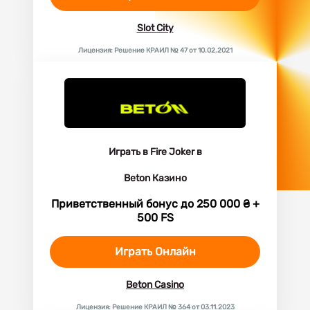
Slot City
Лицензия: Решение КРАИЛ № 47 от 10.02.2021
Играть в Fire Joker в
Beton Казино
Приветственный бонус до 250 000 ₴ +
500 FS
Играть Онлайн
Beton Casino
Лицензия: Решение КРАИЛ № 364 от 03.11.2023