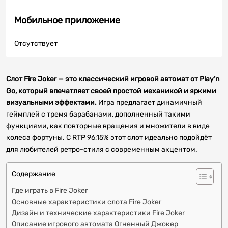
Мобильное приложение
Отсутствует
Слот Fire Joker — это классический игровой автомат от Play’n
Go, который впечатляет своей простой механикой и яркими
визуальными эффектами.
Игра предлагает динамичный
геймплей с тремя барабанами, дополненный такими
функциями, как повторные вращения и множители в виде
колеса фортуны. С RTP 96,15% этот слот идеально подойдёт
для любителей ретро-стиля с современным акцентом.
Содержание
Где играть в Fire Joker
Основные характеристики слота Fire Joker
Дизайн и технические характеристики Fire Joker
Описание игрового автомата Огненный Джокер