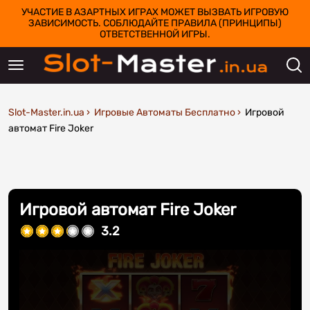
УЧАСТИЕ В АЗАРТНЫХ ИГРАХ МОЖЕТ ВЫЗВАТЬ ИГРОВУЮ
ЗАВИСИМОСТЬ. СОБЛЮДАЙТЕ ПРАВИЛА (ПРИНЦИПЫ)
ОТВЕТСТВЕННОЙ ИГРЫ.
Slot-Master.in.ua
Игровые Автоматы Бесплатно
Игровой
автомат Fire Joker
Игровой автомат Fire Joker
3.2