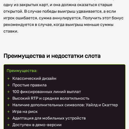
одну из закрытых карт, и она должна оказаться старше
открытой. В случае победы выигрыш удваивается, а если
игрок ошибается, сумма аннулируется. Получить этот бонус
рекомендуется в случае, когда выигрыш меньше суммы
ставки.
Преимущества и недостатки слота
Преимущества:
Классический дизайн
Простые правила
100 фиксированных линий выплат
Высокий RTP и средняя волатильность
Наличие дополнительных символов: Уайлд и Скаттер
Игра на риск
Адаптация для мобильных устройств
Доступен в демо-версии