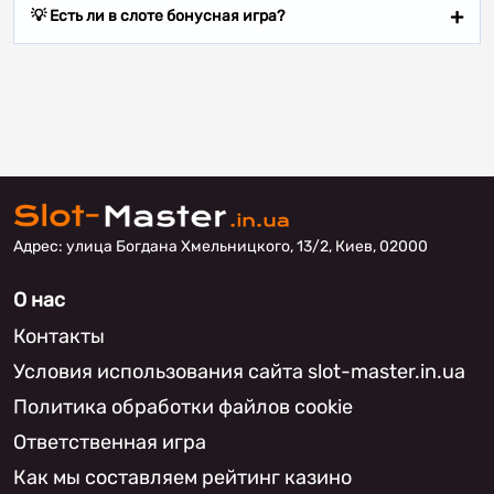
💡 Есть ли в слоте бонусная игра?
Адрес: улица Богдана Хмельницкого, 13/2, Киев, 02000
О нас
Контакты
Условия использования сайта slot-master.in.ua
Политика обработки файлов cookie
Ответственная игра
Как мы составляем рейтинг казино