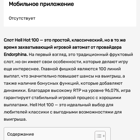
Мобильное приложение
Отсутствует
Слот Hell Hot 100 — это простой, классический, но в то же
время захватывающий игровой автомат от провайдера
Endorphina.
На первый взгляд, это традиционный фруктовый
слот, но он имеет свои особенности, которые делают игру
еще интереснее. Главной фишкой являются 100 линий
выплат, что значительно повышает шансы на выигрыш, а
также наличие бонусных функций, которые добавляют
динамики. Благодаря высокому RTP на уровне 96,07%, игра
гарантирует стабильный игровой процесс с хорошими
выплатами. Hell Hot 100 — это идеальный выбор для
любителей классики с выгодными возможностями для
выигрыша.
Содержание