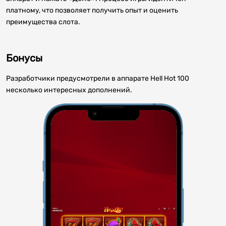
платному, что позволяет получить опыт и оценить
преимущества слота.
Бонусы
Разработчики предусмотрели в аппарате Hell Hot 100
несколько интересных дополнений.