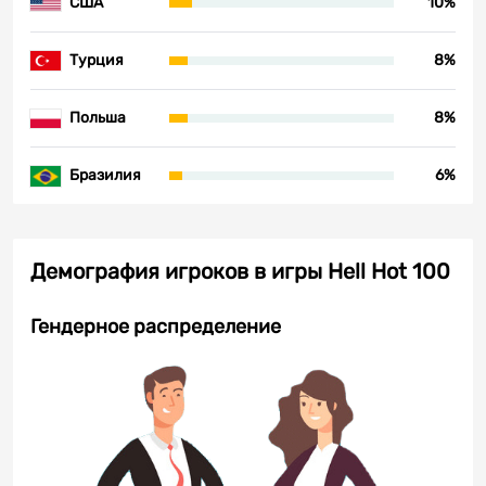
США
10%
Турция
8%
Польша
8%
Бразилия
6%
Демография игроков в игры Hell Hot 100
Гендерное распределение