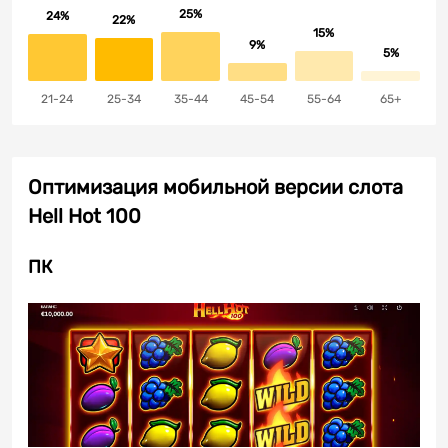
Оптимизация мобильной версии слота
Hell Hot 100
ПК