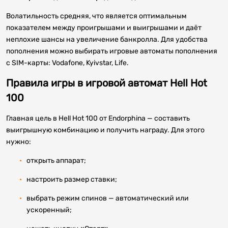
Волатильность средняя, что является оптимальным
показателем между проигрышами и выигрышами и даёт
неплохие шансы на увеличение банкролла. Для удобства
пополнения можно выбирать игровые автоматы пополнения
с SIM-карты: Vodafone, Kyivstar, Life.
Правила игры в игровой автомат Hell Hot
100
Главная цель в Hell Hot 100 от Endorphina — составить
выигрышную комбинацию и получить награду. Для этого
нужно:
открыть аппарат;
настроить размер ставки;
выбрать режим спинов — автоматический или
ускоренный;