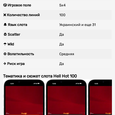
🎲 Игровое поле
5х4
❌ Количество линий
100
🔔 Язык слота
Украинский и еще 31
🧲 Scatter
Да
☂ Wild
Да
⚙ Волатильность
Средняя
✈ Риск игра
Да
Тематика и сюжет слота Hell Hot 100