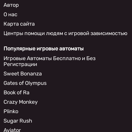
Автор
О нас
Карта сайта
Центры помощи людям с игровой зависимостью
Популярные игровые автоматы
Игровые Автоматы Бесплатно и Без
Регистрации
Sweet Bonanza
Gates of Olympus
Book of Ra
Crazy Monkey
Plinko
Sugar Rush
Aviator