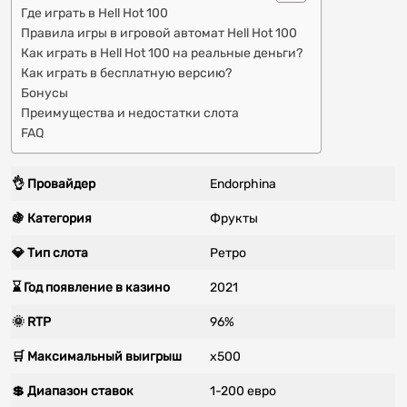
Где играть в Hell Hot 100
Правила игры в игровой автомат Hell Hot 100
Как играть в Hell Hot 100 на реальные деньги?
Как играть в бесплатную версию?
Бонусы
Преимущества и недостатки слота
FAQ
👌 Провайдер
Endorphina
🍇 Категория
Фрукты
💎 Тип слота
Ретро
⌛ Год появление в казино
2021
🌞 RTP
96%
🛒 Максимальный выигрыш
х500
💲 Диапазон ставок
1-200 евро