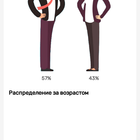
57%
43%
Распределение за возрастом