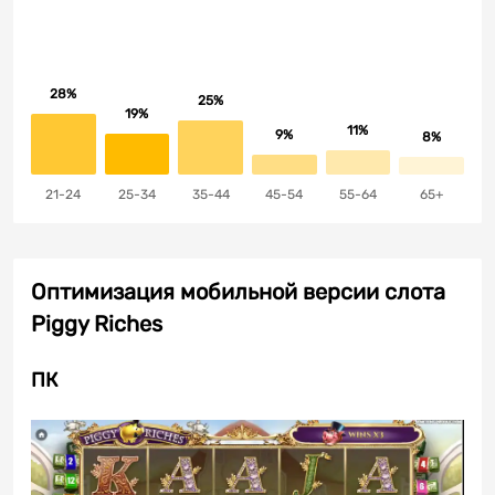
Оптимизация мобильной версии слота
Piggy Riches
ПК