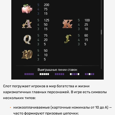
Слот погружает игроков в мир богатства и жизни
харизматичных главных персонажей. В игре есть символы
нескольких типов:
низкооплачиваемые (карточные номиналы от 10 до A) —
часто формируют призовые цепочки;