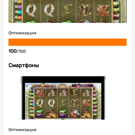
Оптимизация
100
/100
Смартфоны
Оптимизация