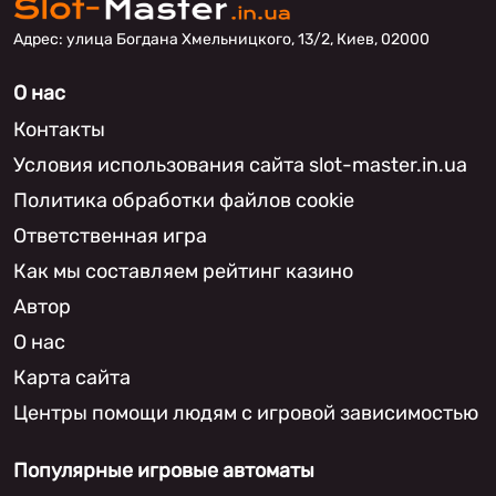
Адрес: улица Богдана Хмельницкого, 13/2, Киев, 02000
О нас
Контакты
Условия использования сайта slot-master.in.ua
Политика обработки файлов cookie
Ответственная игра
Как мы составляем рейтинг казино
Автор
О нас
Карта сайта
Центры помощи людям с игровой зависимостью
Популярные игровые автоматы