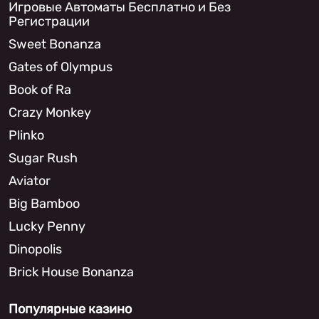
Игровые Автоматы Бесплатно и Без
Регистрации
Sweet Bonanza
Gates of Olympus
Book of Ra
Crazy Monkey
Plinko
Sugar Rush
Aviator
Big Bamboo
Lucky Penny
Dinopolis
Brick House Bonanza
Популярные казино