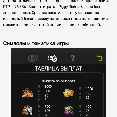
Автомат отличается немного более высоким, чем средний,
RTP — 96,38%. Значит, играть в Piggy Riches можно без
лишнего риска. Средняя волатильность указывает на
идеальный баланс между потенциальными выигрышными
множителями и частотой формирования комбинаций.
Символы и тематика игры