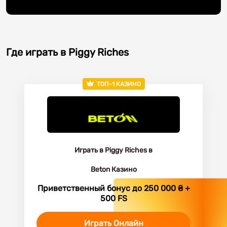
Где играть в Piggy Riches
Играть в Piggy Riches в
Beton Казино
Приветственный бонус до 250 000 ₴ +
500 FS
Играть Онлайн