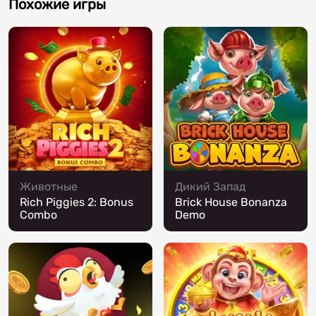
Похожие игры
Животные
Дикий Запад
Rich Piggies 2: Bonus
Brick House Bonanza
Combo
Demo