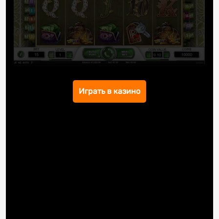
Играть в казино