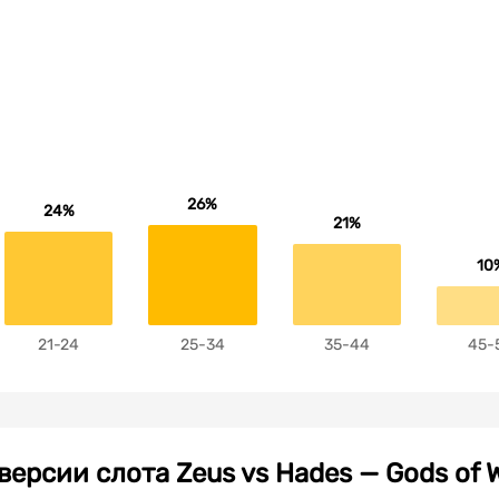
ерсии слота Zeus vs Hades — Gods of 