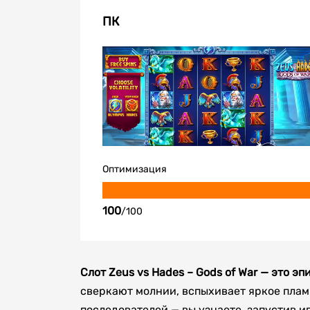
ПК
Оптимизация
100
/100
Слот Zeus vs Hades – Gods of War — это э
сверкают молнии, вспыхивает яркое пламя
последователей — вы узнаете, запустив и