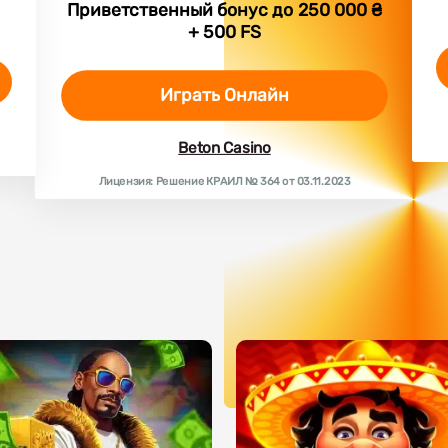
Приветственный бонус до 250 000 ₴
+ 500 FS
Играть Онлайн
Beton Casino
Лицензия: Решение КРАИЛ № 364 от 03.11.2023