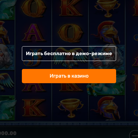
Играть бесплатно в демо-режиме
Играть в казино